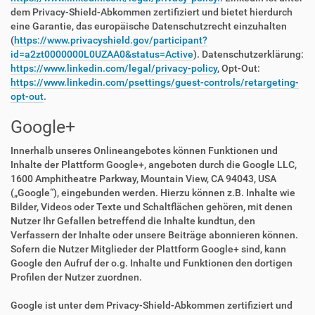
dem Privacy-Shield-Abkommen zertifiziert und bietet hierdurch
eine Garantie, das europäische Datenschutzrecht einzuhalten
(
https://www.privacyshield.gov/participant?
id=a2zt0000000L0UZAA0&status=Active
). Datenschutzerklärung:
https://www.linkedin.com/legal/privacy-policy
, Opt-Out:
https://www.linkedin.com/psettings/guest-controls/retargeting-
opt-out
.
Google+
Innerhalb unseres Onlineangebotes können Funktionen und
Inhalte der Plattform Google+, angeboten durch die Google LLC,
1600 Amphitheatre Parkway, Mountain View, CA 94043, USA
(„Google“), eingebunden werden. Hierzu können z.B. Inhalte wie
Bilder, Videos oder Texte und Schaltflächen gehören, mit denen
Nutzer Ihr Gefallen betreffend die Inhalte kundtun, den
Verfassern der Inhalte oder unsere Beiträge abonnieren können.
Sofern die Nutzer Mitglieder der Plattform Google+ sind, kann
Google den Aufruf der o.g. Inhalte und Funktionen den dortigen
Profilen der Nutzer zuordnen.
Google ist unter dem Privacy-Shield-Abkommen zertifiziert und