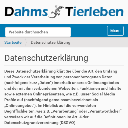
S
Website durchsuchen
Toggle na
e
k
Erweiterte Suche…
Startseite
Datenschutzerklärung
t
i
Datenschutzerklärung
o
n
e
Diese Datenschutzerklärung klärt Sie über die Art, den Umfang
n
und Zweck der Verarbeitung von personenbezogenen Daten
(nachfolgend kurz „Daten“) innerhalb unseres Onlineangebotes
und der mit ihm verbundenen Webseiten, Funktionen und Inhalte
sowie externen Onlinepräsenzen, wie z.B. unser Social Media
Profile auf (nachfolgend gemeinsam bezeichnet als
„Onlineangebot“). Im Hinblick auf die verwendeten
Begrifflichkeiten, wie z.B. „Verarbeitung“ oder „Verantwortlicher“
verweisen wir auf die Definitionen im Art. 4 der
Datenschutzgrundverordnung (DSGVO).