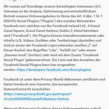
Wir nutzen auf Grundlage unserer berechtigten Interessen (d.h.
Interesse an der Analyse, Optimierung und wirtschaftlichem
Betrieb unseres Onlineangebotes im Sinne des Art. 6 Abs. 1 lit. f.
DSGVO) Social Plugins ("Plugins") des sozialen Netzwerkes
facebook.com, welches von der Facebook Ireland Ltd., 4 Grand
Canal Square, Grand Canal Harbour, Dublin 2, Irland betrieben
wird ("Facebook"). Die Plugins können Interaktionselemente oder
Inhalte (z.B. Videos, Grafiken oder Textbeiträge) darstellen und
sind an einem der Facebook Logos erkennbar (weißes „f“ auf
blauer Kachel, den Begriffen "Like", "Gefällt mir" oder einem
„Daumen hoch“-Zeichen) oder sind mit dem Zusatz "Facebook
Social Plugin" gekennzeichnet. Die Liste und das Aussehen der
Facebook Social Plugins kann hier eingesehen
werden:
https://developers.facebook.com/docs/plugins/
.
Facebook ist unter dem Privacy-Shield-Abkommen zertifiziert und
bietet hierdurch eine Garantie, das europäische
Datenschutzrecht einzuhalten
(
https://www.privacyshield.gov/participant?
id=a2zt0000000GnywAAC&status=Active
).
Wenn ein Nutzer eine Funktion dieses Onlineangebotes aufruft,