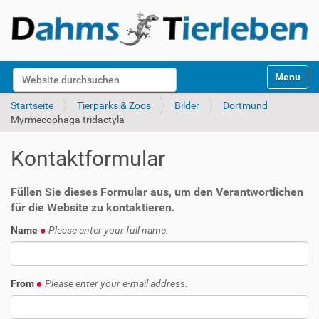
S
Website durchsuchen
Toggle na
e
k
Erweiterte Suche…
Startseite
Tierparks & Zoos
Bilder
Dortmund
t
Myrmecophaga tridactyla
i
o
Kontaktformular
n
e
n
Füllen Sie dieses Formular aus, um den Verantwortlichen
für die Website zu kontaktieren.
Name
Please enter your full name.
From
Please enter your e-mail address.