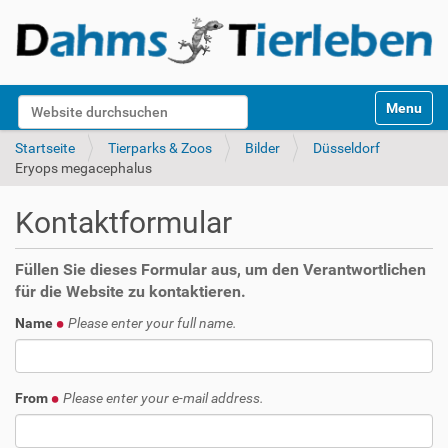
S
Website durchsuchen
Toggle na
e
k
Erweiterte Suche…
Startseite
Tierparks & Zoos
Bilder
Düsseldorf
t
Eryops megacephalus
i
o
Kontaktformular
n
e
n
Füllen Sie dieses Formular aus, um den Verantwortlichen
für die Website zu kontaktieren.
Name
Please enter your full name.
From
Please enter your e-mail address.