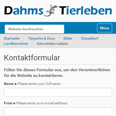
S
Website durchsuchen
Toggle na
e
k
Erweiterte Suche…
Startseite
Tierparks & Zoos
Bilder
Düsseldorf
t
Landbewohner
Astrochelys radiata
i
o
Kontaktformular
n
e
n
Füllen Sie dieses Formular aus, um den Verantwortlichen
für die Website zu kontaktieren.
Name
Please enter your full name.
From
Please enter your e-mail address.