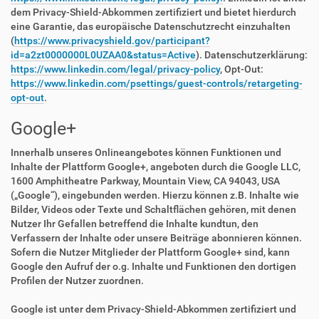
dem Privacy-Shield-Abkommen zertifiziert und bietet hierdurch
eine Garantie, das europäische Datenschutzrecht einzuhalten
(
https://www.privacyshield.gov/participant?
id=a2zt0000000L0UZAA0&status=Active
). Datenschutzerklärung:
https://www.linkedin.com/legal/privacy-policy
, Opt-Out:
https://www.linkedin.com/psettings/guest-controls/retargeting-
opt-out
.
Google+
Innerhalb unseres Onlineangebotes können Funktionen und
Inhalte der Plattform Google+, angeboten durch die Google LLC,
1600 Amphitheatre Parkway, Mountain View, CA 94043, USA
(„Google“), eingebunden werden. Hierzu können z.B. Inhalte wie
Bilder, Videos oder Texte und Schaltflächen gehören, mit denen
Nutzer Ihr Gefallen betreffend die Inhalte kundtun, den
Verfassern der Inhalte oder unsere Beiträge abonnieren können.
Sofern die Nutzer Mitglieder der Plattform Google+ sind, kann
Google den Aufruf der o.g. Inhalte und Funktionen den dortigen
Profilen der Nutzer zuordnen.
Google ist unter dem Privacy-Shield-Abkommen zertifiziert und