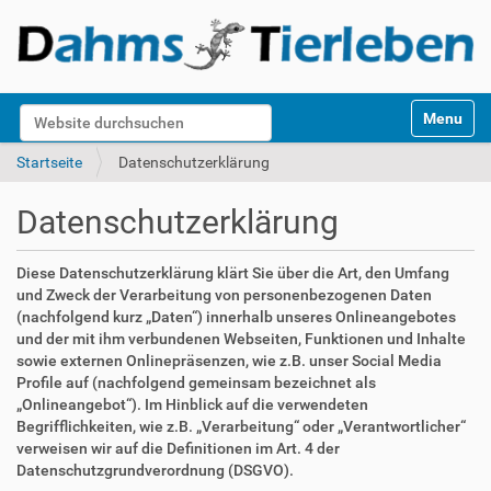
S
Website durchsuchen
Toggle na
e
k
Erweiterte Suche…
Startseite
Datenschutzerklärung
t
i
Datenschutzerklärung
o
n
e
Diese Datenschutzerklärung klärt Sie über die Art, den Umfang
n
und Zweck der Verarbeitung von personenbezogenen Daten
(nachfolgend kurz „Daten“) innerhalb unseres Onlineangebotes
und der mit ihm verbundenen Webseiten, Funktionen und Inhalte
sowie externen Onlinepräsenzen, wie z.B. unser Social Media
Profile auf (nachfolgend gemeinsam bezeichnet als
„Onlineangebot“). Im Hinblick auf die verwendeten
Begrifflichkeiten, wie z.B. „Verarbeitung“ oder „Verantwortlicher“
verweisen wir auf die Definitionen im Art. 4 der
Datenschutzgrundverordnung (DSGVO).