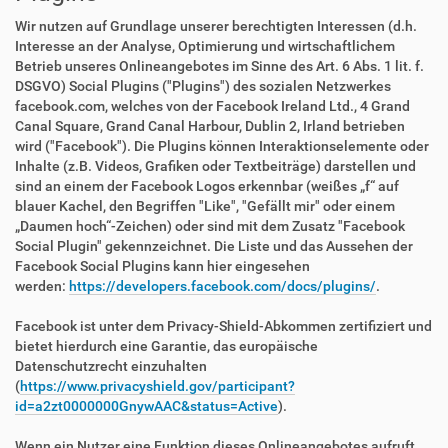
Wir nutzen auf Grundlage unserer berechtigten Interessen (d.h.
Interesse an der Analyse, Optimierung und wirtschaftlichem
Betrieb unseres Onlineangebotes im Sinne des Art. 6 Abs. 1 lit. f.
DSGVO) Social Plugins ("Plugins") des sozialen Netzwerkes
facebook.com, welches von der Facebook Ireland Ltd., 4 Grand
Canal Square, Grand Canal Harbour, Dublin 2, Irland betrieben
wird ("Facebook"). Die Plugins können Interaktionselemente oder
Inhalte (z.B. Videos, Grafiken oder Textbeiträge) darstellen und
sind an einem der Facebook Logos erkennbar (weißes „f“ auf
blauer Kachel, den Begriffen "Like", "Gefällt mir" oder einem
„Daumen hoch“-Zeichen) oder sind mit dem Zusatz "Facebook
Social Plugin" gekennzeichnet. Die Liste und das Aussehen der
Facebook Social Plugins kann hier eingesehen
werden:
https://developers.facebook.com/docs/plugins/
.
Facebook ist unter dem Privacy-Shield-Abkommen zertifiziert und
bietet hierdurch eine Garantie, das europäische
Datenschutzrecht einzuhalten
(
https://www.privacyshield.gov/participant?
id=a2zt0000000GnywAAC&status=Active
).
Wenn ein Nutzer eine Funktion dieses Onlineangebotes aufruft,