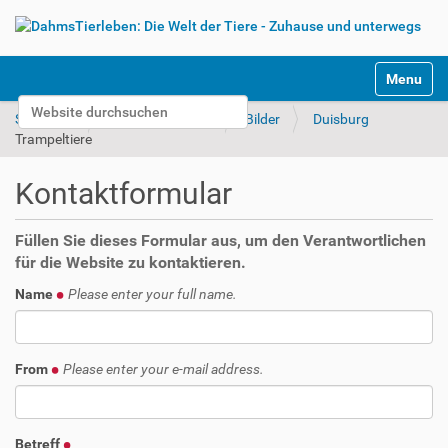
S
Toggle na
e
Website durchsuchen
k
Startseite
Tierparks & Zoos
Bilder
Duisburg
t
Erweiterte Suche…
Trampeltiere
i
o
Kontaktformular
n
e
n
Füllen Sie dieses Formular aus, um den Verantwortlichen
für die Website zu kontaktieren.
Name
Please enter your full name.
From
Please enter your e-mail address.
Betreff