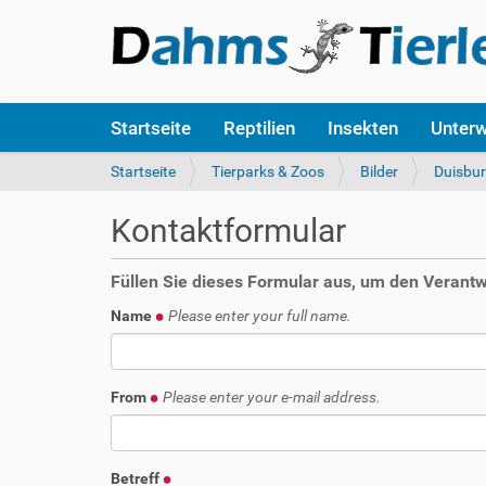
S
Startseite
Reptilien
Insekten
Unter
e
k
S
Startseite
Tierparks & Zoos
Bilder
Duisbu
t
i
i
e
Kontaktformular
o
s
n
i
e
n
Füllen Sie dieses Formular aus, um den Verantwo
n
d
Name
Please enter your full name.
h
i
e
r
From
Please enter your e-mail address.
:
Betreff