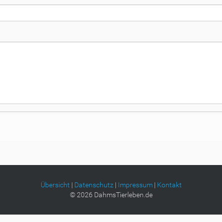
Übersicht
|
Datenschutz
|
Impressum
|
Kontakt
©
2026
DahmsTierleben.de