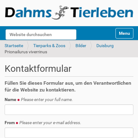
S
Website durchsuchen
Toggle na
e
k
Erweiterte Suche…
Startseite
Tierparks & Zoos
Bilder
Duisburg
t
Prionailurus viverrinus
i
o
Kontaktformular
n
e
n
Füllen Sie dieses Formular aus, um den Verantwortlichen
für die Website zu kontaktieren.
Name
Please enter your full name.
From
Please enter your e-mail address.