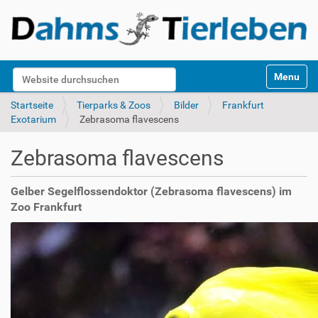
S
Website durchsuchen
Toggle na
e
k
Erweiterte Suche…
Startseite
Tierparks & Zoos
Bilder
Frankfurt
t
Exotarium
Zebrasoma flavescens
i
o
Zebrasoma flavescens
n
e
n
Gelber Segelflossendoktor (Zebrasoma flavescens) im
Zoo Frankfurt