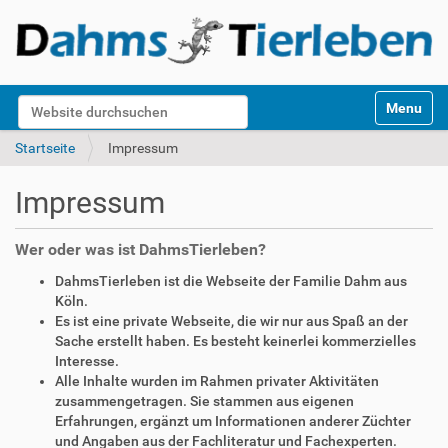
S
Website durchsuchen
Toggle na
e
k
Erweiterte Suche…
Startseite
Impressum
t
i
Impressum
o
n
e
Wer oder was ist DahmsTierleben?
n
DahmsTierleben ist die Webseite der Familie Dahm aus
Köln.
Es ist eine private Webseite, die wir nur aus Spaß an der
Sache erstellt haben. Es besteht keinerlei kommerzielles
Interesse.
Alle Inhalte wurden im Rahmen privater Aktivitäten
zusammengetragen. Sie stammen aus eigenen
Erfahrungen, ergänzt um Informationen anderer Züchter
und Angaben aus der Fachliteratur und Fachexperten.