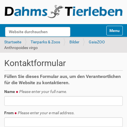
S
Website durchsuchen
Toggle na
e
k
Erweiterte Suche…
Startseite
Tierparks & Zoos
Bilder
GaiaZOO
t
Anthropoides virgo
i
o
Kontaktformular
n
e
n
Füllen Sie dieses Formular aus, um den Verantwortlichen
für die Website zu kontaktieren.
Name
Please enter your full name.
From
Please enter your e-mail address.