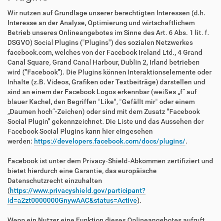
Wir nutzen auf Grundlage unserer berechtigten Interessen (d.h.
Interesse an der Analyse, Optimierung und wirtschaftlichem
Betrieb unseres Onlineangebotes im Sinne des Art. 6 Abs. 1 lit. f.
DSGVO) Social Plugins ("Plugins") des sozialen Netzwerkes
facebook.com, welches von der Facebook Ireland Ltd., 4 Grand
Canal Square, Grand Canal Harbour, Dublin 2, Irland betrieben
wird ("Facebook"). Die Plugins können Interaktionselemente oder
Inhalte (z.B. Videos, Grafiken oder Textbeiträge) darstellen und
sind an einem der Facebook Logos erkennbar (weißes „f“ auf
blauer Kachel, den Begriffen "Like", "Gefällt mir" oder einem
„Daumen hoch“-Zeichen) oder sind mit dem Zusatz "Facebook
Social Plugin" gekennzeichnet. Die Liste und das Aussehen der
Facebook Social Plugins kann hier eingesehen
werden:
https://developers.facebook.com/docs/plugins/
.
Facebook ist unter dem Privacy-Shield-Abkommen zertifiziert und
bietet hierdurch eine Garantie, das europäische
Datenschutzrecht einzuhalten
(
https://www.privacyshield.gov/participant?
id=a2zt0000000GnywAAC&status=Active
).
Wenn ein Nutzer eine Funktion dieses Onlineangebotes aufruft,