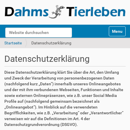
S
Website durchsuchen
Toggle na
e
k
Erweiterte Suche…
Startseite
Datenschutzerklärung
t
i
Datenschutzerklärung
o
n
e
Diese Datenschutzerklärung klärt Sie über die Art, den Umfang
n
und Zweck der Verarbeitung von personenbezogenen Daten
(nachfolgend kurz „Daten“) innerhalb unseres Onlineangebotes
und der mit ihm verbundenen Webseiten, Funktionen und Inhalte
sowie externen Onlinepräsenzen, wie z.B. unser Social Media
Profile auf (nachfolgend gemeinsam bezeichnet als
„Onlineangebot“). Im Hinblick auf die verwendeten
Begrifflichkeiten, wie z.B. „Verarbeitung“ oder „Verantwortlicher“
verweisen wir auf die Definitionen im Art. 4 der
Datenschutzgrundverordnung (DSGVO).