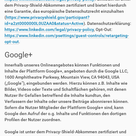
dem Privacy-Shield-Abkommen zertifiziert und bietet hierdurch
eine Garantie, das europäische Datenschutzrecht einzuhalten
(
https://www.privacyshield.gov/participant?
id=a2zt0000000L0UZAA0&status=Active
). Datenschutzerklärung:
https://www.linkedin.com/legal/privacy-policy
, Opt-Out:
https://www.linkedin.com/psettings/guest-controls/retargeting-
opt-out
.
Google+
Innerhalb unseres Onlineangebotes können Funktionen und
Inhalte der Plattform Google+, angeboten durch die Google LLC,
1600 Amphitheatre Parkway, Mountain View, CA 94043, USA
(„Google“), eingebunden werden. Hierzu können z.B. Inhalte wie
Bilder, Videos oder Texte und Schaltflächen gehören, mit denen
Nutzer Ihr Gefallen betreffend die Inhalte kundtun, den
Verfassern der Inhalte oder unsere Beiträge abonnieren können.
Sofern die Nutzer Mitglieder der Plattform Google+ sind, kann
Google den Aufruf der o.g. Inhalte und Funktionen den dortigen
Profilen der Nutzer zuordnen.
Google ist unter dem Privacy-Shield-Abkommen zertifiziert und