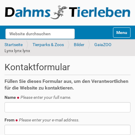
S
Website durchsuchen
Toggle na
e
k
Erweiterte Suche…
Startseite
Tierparks & Zoos
Bilder
GaiaZOO
t
Lynx lynx lynx
i
o
Kontaktformular
n
e
n
Füllen Sie dieses Formular aus, um den Verantwortlichen
für die Website zu kontaktieren.
Name
Please enter your full name.
From
Please enter your e-mail address.