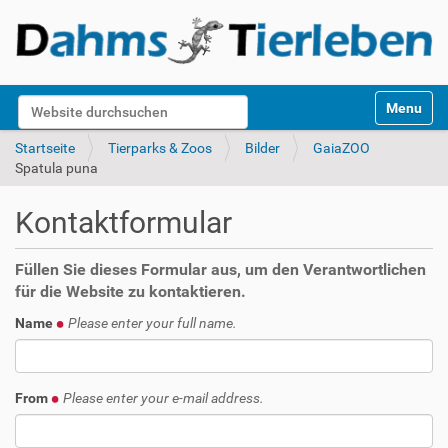
S
Website durchsuchen
Toggle na
e
k
Erweiterte Suche…
Startseite
Tierparks & Zoos
Bilder
GaiaZOO
t
Spatula puna
i
o
Kontaktformular
n
e
n
Füllen Sie dieses Formular aus, um den Verantwortlichen
für die Website zu kontaktieren.
Name
Please enter your full name.
From
Please enter your e-mail address.