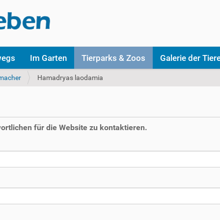
wegs
Im Garten
Tierparks & Zoos
Galerie der Tier
macher
Hamadryas laodamia
rtlichen für die Website zu kontaktieren.