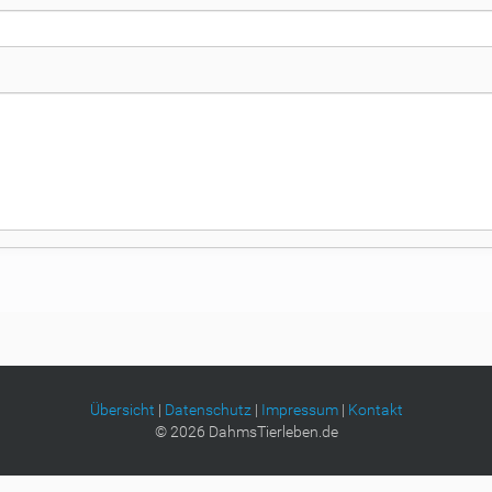
Übersicht
|
Datenschutz
|
Impressum
|
Kontakt
©
2026
DahmsTierleben.de