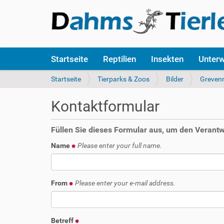
S
Startseite
Reptilien
Insekten
Unter
e
k
S
Startseite
Tierparks & Zoos
Bilder
Greven
t
i
i
e
Kontaktformular
o
s
n
i
e
n
Füllen Sie dieses Formular aus, um den Verantwo
n
d
Name
Please enter your full name.
h
i
e
r
From
Please enter your e-mail address.
:
Betreff