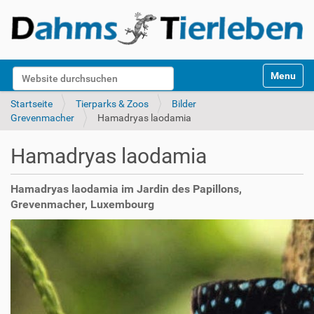
S
Website durchsuchen
Toggle na
e
k
Erweiterte Suche…
Startseite
Tierparks & Zoos
Bilder
t
Grevenmacher
Hamadryas laodamia
i
o
Hamadryas laodamia
n
e
n
Hamadryas laodamia im Jardin des Papillons,
Grevenmacher, Luxembourg