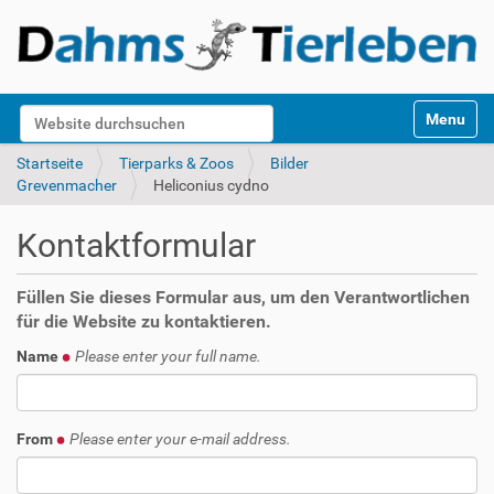
S
Website durchsuchen
Toggle na
e
k
Erweiterte Suche…
Startseite
Tierparks & Zoos
Bilder
t
Grevenmacher
Heliconius cydno
i
o
Kontaktformular
n
e
n
Füllen Sie dieses Formular aus, um den Verantwortlichen
für die Website zu kontaktieren.
Name
Please enter your full name.
From
Please enter your e-mail address.