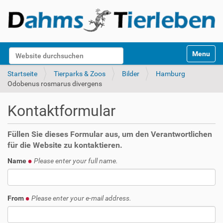
S
Website durchsuchen
Toggle na
e
k
Erweiterte Suche…
Startseite
Tierparks & Zoos
Bilder
Hamburg
t
Odobenus rosmarus divergens
i
o
Kontaktformular
n
e
n
Füllen Sie dieses Formular aus, um den Verantwortlichen
für die Website zu kontaktieren.
Name
Please enter your full name.
From
Please enter your e-mail address.