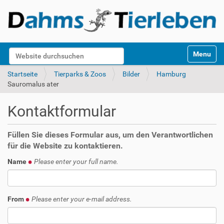
S
Website durchsuchen
Toggle na
e
k
Erweiterte Suche…
Startseite
Tierparks & Zoos
Bilder
Hamburg
t
Sauromalus ater
i
o
Kontaktformular
n
e
n
Füllen Sie dieses Formular aus, um den Verantwortlichen
für die Website zu kontaktieren.
Name
Please enter your full name.
From
Please enter your e-mail address.