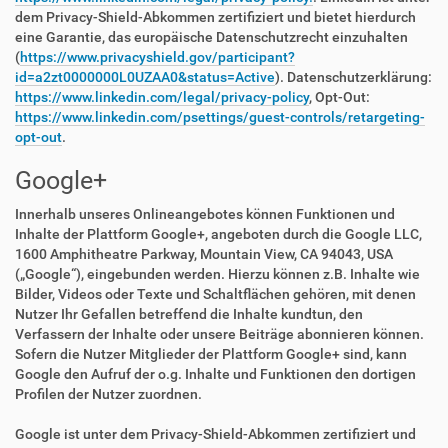
dem Privacy-Shield-Abkommen zertifiziert und bietet hierdurch
eine Garantie, das europäische Datenschutzrecht einzuhalten
(
https://www.privacyshield.gov/participant?
id=a2zt0000000L0UZAA0&status=Active
). Datenschutzerklärung:
https://www.linkedin.com/legal/privacy-policy
, Opt-Out:
https://www.linkedin.com/psettings/guest-controls/retargeting-
opt-out
.
Google+
Innerhalb unseres Onlineangebotes können Funktionen und
Inhalte der Plattform Google+, angeboten durch die Google LLC,
1600 Amphitheatre Parkway, Mountain View, CA 94043, USA
(„Google“), eingebunden werden. Hierzu können z.B. Inhalte wie
Bilder, Videos oder Texte und Schaltflächen gehören, mit denen
Nutzer Ihr Gefallen betreffend die Inhalte kundtun, den
Verfassern der Inhalte oder unsere Beiträge abonnieren können.
Sofern die Nutzer Mitglieder der Plattform Google+ sind, kann
Google den Aufruf der o.g. Inhalte und Funktionen den dortigen
Profilen der Nutzer zuordnen.
Google ist unter dem Privacy-Shield-Abkommen zertifiziert und