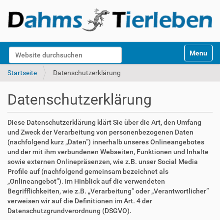
S
Website durchsuchen
Toggle na
e
k
Erweiterte Suche…
Startseite
Datenschutzerklärung
t
i
Datenschutzerklärung
o
n
e
Diese Datenschutzerklärung klärt Sie über die Art, den Umfang
n
und Zweck der Verarbeitung von personenbezogenen Daten
(nachfolgend kurz „Daten“) innerhalb unseres Onlineangebotes
und der mit ihm verbundenen Webseiten, Funktionen und Inhalte
sowie externen Onlinepräsenzen, wie z.B. unser Social Media
Profile auf (nachfolgend gemeinsam bezeichnet als
„Onlineangebot“). Im Hinblick auf die verwendeten
Begrifflichkeiten, wie z.B. „Verarbeitung“ oder „Verantwortlicher“
verweisen wir auf die Definitionen im Art. 4 der
Datenschutzgrundverordnung (DSGVO).