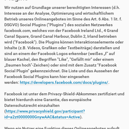
Wir nutzen auf Grundlage unserer berechtigten Interessen (d.h.
Interesse an der Analyse, Optimierung und wirtschaftlichem
Betrieb unseres Onlineangebotes im Sinne des Art. 6 Abs. 1 lit. f.
DSGVO) Social Plugins ("Plugins") des sozialen Netzwerkes
facebook.com, welches von der Facebook Ireland Ltd., 4 Grand
Canal Square, Grand Canal Harbour, Dublin 2, Irland betrieben
wird ("Facebook"). Die Plugins können Interaktionselemente oder
Inhalte (z.B. Videos, Grafiken oder Textbeiträge) darstellen und
sind an einem der Facebook Logos erkennbar (weißes „f“ auf
blauer Kachel, den Begriffen "Like", "Gefällt mir" oder einem
„Daumen hoch“-Zeichen) oder sind mit dem Zusatz "Facebook
Social Plugin" gekennzeichnet. Die Liste und das Aussehen der
Facebook Social Plugins kann hier eingesehen
werden:
https://developers.facebook.com/docs/plugins/
.
Facebook ist unter dem Privacy-Shield-Abkommen zertifiziert und
bietet hierdurch eine Garantie, das europäische
Datenschutzrecht einzuhalten
(
https://www.privacyshield.gov/participant?
id=a2zt0000000GnywAAC&status=Active
).
Wenn ein Nutzer eine Funktion dieses Onlineangebotes aufruft,