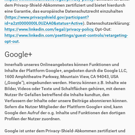
dem Privacy-Shield-Abkommen zertifiziert und bietet hierdurch
eine Garantie, das europäische Datenschutzrecht einzuhalten
(
https://www.privacyshield.gov/participant?
id=a2zt0000000L0UZAA0&status=Active
). Datenschutzerklärung:
https://www.linkedin.com/legal/privacy-policy
, Opt-Out:
https://www.linkedin.com/psettings/guest-controls/retargeting-
opt-out
.
Google+
Innerhalb unseres Onlineangebotes können Funktionen und
Inhalte der Plattform Google+, angeboten durch die Google LLC,
1600 Amphitheatre Parkway, Mountain View, CA 94043, USA
(„Google“), eingebunden werden. Hierzu können z.B. Inhalte wie
Bilder, Videos oder Texte und Schaltflächen gehören, mit denen
Nutzer Ihr Gefallen betreffend die Inhalte kundtun, den
Verfassern der Inhalte oder unsere Beiträge abonnieren können.
Sofern die Nutzer Mitglieder der Plattform Google+ sind, kann
Google den Aufruf der o.g. Inhalte und Funktionen den dortigen
Profilen der Nutzer zuordnen.
Google ist unter dem Privacy-Shield-Abkommen zertifiziert und