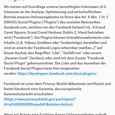
Wir nutzen auf Grundlage unserer berechtigten Interessen (d.h.
Interesse an der Analyse, Optimierung und wirtschaftlichem
Betrieb unseres Onlineangebotes im Sinne des Art. 6 Abs. 1 lit. f.
DSGVO) Social Plugins ("Plugins") des sozialen Netzwerkes
facebook.com, welches von der Facebook Ireland Ltd., 4 Grand
Canal Square, Grand Canal Harbour, Dublin 2, Irland betrieben
wird ("Facebook"). Die Plugins können Interaktionselemente oder
Inhalte (z.B. Videos, Grafiken oder Textbeiträge) darstellen und
sind an einem der Facebook Logos erkennbar (weißes „f“ auf
blauer Kachel, den Begriffen "Like", "Gefällt mir" oder einem
„Daumen hoch“-Zeichen) oder sind mit dem Zusatz "Facebook
Social Plugin" gekennzeichnet. Die Liste und das Aussehen der
Facebook Social Plugins kann hier eingesehen
werden:
https://developers.facebook.com/docs/plugins/
.
Facebook ist unter dem Privacy-Shield-Abkommen zertifiziert und
bietet hierdurch eine Garantie, das europäische
Datenschutzrecht einzuhalten
(
https://www.privacyshield.gov/participant?
id=a2zt0000000GnywAAC&status=Active
).
Wenn ein Nutzer eine Funktion dieses Onlineangebotes aufruft,