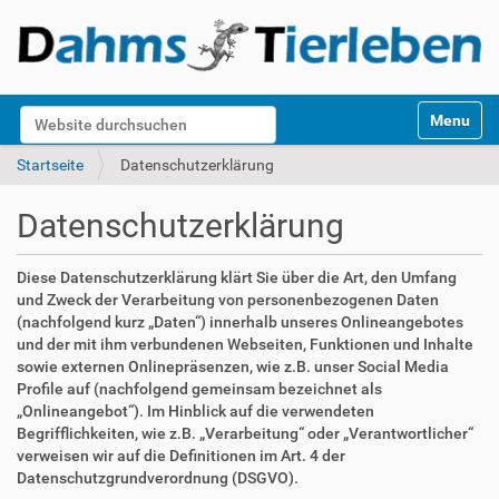
S
Website durchsuchen
Toggle na
e
k
Erweiterte Suche…
Startseite
Datenschutzerklärung
t
i
Datenschutzerklärung
o
n
e
Diese Datenschutzerklärung klärt Sie über die Art, den Umfang
n
und Zweck der Verarbeitung von personenbezogenen Daten
(nachfolgend kurz „Daten“) innerhalb unseres Onlineangebotes
und der mit ihm verbundenen Webseiten, Funktionen und Inhalte
sowie externen Onlinepräsenzen, wie z.B. unser Social Media
Profile auf (nachfolgend gemeinsam bezeichnet als
„Onlineangebot“). Im Hinblick auf die verwendeten
Begrifflichkeiten, wie z.B. „Verarbeitung“ oder „Verantwortlicher“
verweisen wir auf die Definitionen im Art. 4 der
Datenschutzgrundverordnung (DSGVO).