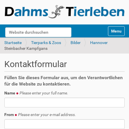
S
Website durchsuchen
Toggle na
e
k
Erweiterte Suche…
Startseite
Tierparks & Zoos
Bilder
Hannover
t
Steinbacher Kampfgans
i
o
Kontaktformular
n
e
n
Füllen Sie dieses Formular aus, um den Verantwortlichen
für die Website zu kontaktieren.
Name
Please enter your full name.
From
Please enter your e-mail address.