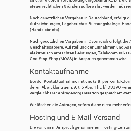
sind, wird deren Verarbeitung eingeschränkt. D.h. die 
steuerrechtlichen Gründen aufbewahrt werden müsse
Nach gesetzlichen Vorgaben in Deutschland, erfolgt d
Aufzeichnungen, Lageberichte, Buchungsbelege, Handel
(Handelsbriefe).
Nach gesetzlichen Vorgaben in Österreich erfolgt di
Geschäftspapiere, Aufstellung der Einnahmen und Aus
elektronisch erbrachten Leistungen, Telekommunikatio
One-Stop-Shop (MOSS) in Anspruch genommen wird.
Kontaktaufnahme
Bei der Kontaktaufnahme mit uns (z.B. per Kontaktfor
deren Abwicklung gem. Art. 6 Abs. 1 lit. b) DSGVO v
vergleichbarer Anfragenorganisation gespeichert wer
Wir löschen die Anfragen, sofern diese nicht mehr erfor
Hosting und E-Mail-Versand
Die von uns in Anspruch genommenen Hosting-Leistung