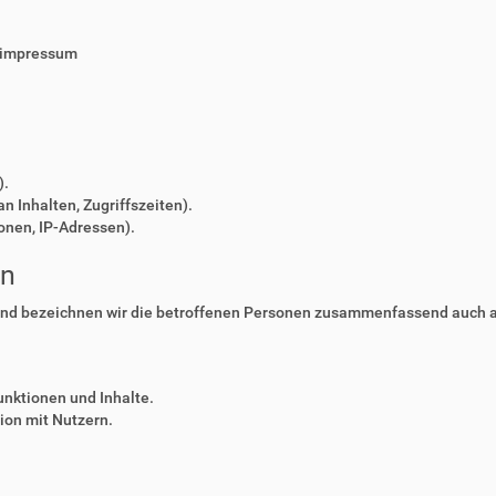
/impressum
).
n Inhalten, Zugriffszeiten).
onen, IP-Adressen).
en
nd bezeichnen wir die betroffenen Personen zusammenfassend auch al
unktionen und Inhalte.
on mit Nutzern.