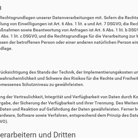
n
 Rechtsgrundlagen unserer Datenverarbeitungen mit. Sofern die Rechts
lung von Einwilligungen ist Art. 6 Abs. 1 lit. a und Art. 7 DSGVO, die R
ßnahmen sowie Beantwortung von Anfragen ist Art. 6 Abs. 1 lit. b DSGV
6 Abs. 1 lit. c DSGVO, und die Rechtsgrundlage für die Verarbeitung zur
eressen der betroffenen Person oder einer anderen natürlichen Person 
ndlage.
rücksichtigung des Stands der Technik, der Implementierungskosten u
swahrscheinlichkeit und Schwere des Risikos für die Rechte und Freihe
emessenes Schutzniveau zu gewährleisten.
der Vertraulichkeit, Integrität und Verfügbarkeit von Daten durch Ko
ergabe, der Sicherung der Verfügbarkeit und ihrer Trennung. Des Weiter
aten und Reaktion auf Gefährdung der Daten gewährleisten. Ferner b
Hardware, Software sowie Verfahren, entsprechend dem Prinzip des Da
GVO).
rarbeitern und Dritten