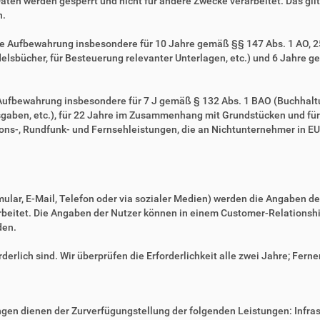
Daten werden gesperrt und nicht für andere Zwecke verarbeitet. Das gilt 
n.
ie Aufbewahrung insbesondere für 10 Jahre gemäß §§ 147 Abs. 1 AO, 257
sbücher, für Besteuerung relevanter Unterlagen, etc.) und 6 Jahre ge
e Aufbewahrung insbesondere für 7 J gemäß § 132 Abs. 1 BAO (Buchhal
gaben, etc.), für 22 Jahre im Zusammenhang mit Grundstücken und fü
ns-, Rundfunk- und Fernsehleistungen, die an Nichtunternehmer in EU-
mular, E-Mail, Telefon oder via sozialer Medien) werden die Angaben d
erarbeitet. Die Angaben der Nutzer können in einem Customer-Relatio
den.
derlich sind. Wir überprüfen die Erforderlichkeit alle zwei Jahre; Ferne
en dienen der Zurverfügungstellung der folgenden Leistungen: Infrast