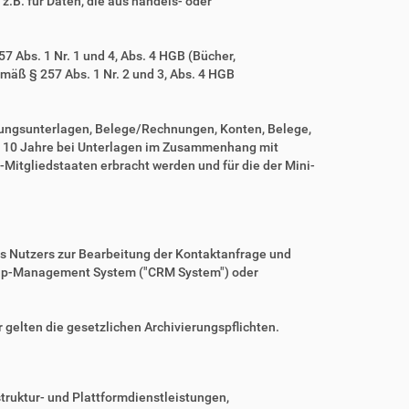
z.B. für Daten, die aus handels- oder
 Abs. 1 Nr. 1 und 4, Abs. 4 HGB (Bücher,
mäß § 257 Abs. 1 Nr. 2 und 3, Abs. 4 HGB
tungsunterlagen, Belege/Rechnungen, Konten, Belege,
r 10 Jahre bei Unterlagen im Zusammenhang mit
Mitgliedstaaten erbracht werden und für die der Mini-
es Nutzers zur Bearbeitung der Kontaktanfrage und
nship-Management System ("CRM System") oder
r gelten die gesetzlichen Archivierungspflichten.
ruktur- und Plattformdienstleistungen,