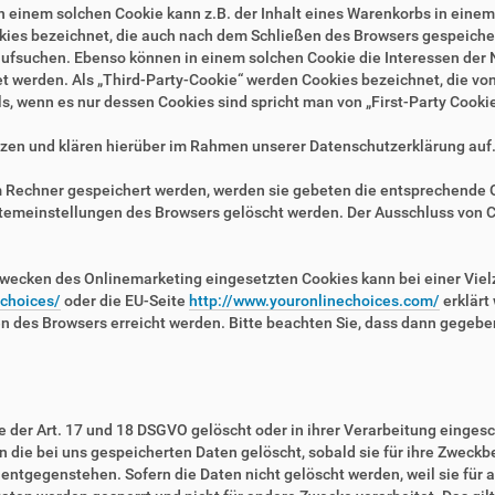
n einem solchen Cookie kann z.B. der Inhalt eines Warenkorbs in eine
kies bezeichnet, die auch nach dem Schließen des Browsers gespeichert
fsuchen. Ebenso können in einem solchen Cookie die Interessen der N
erden. Als „Third-Party-Cookie“ werden Cookies bezeichnet, die von 
, wenn es nur dessen Cookies sind spricht man von „First-Party Cookie
zen und klären hierüber im Rahmen unserer Datenschutzerklärung auf
em Rechner gespeichert werden, werden sie gebeten die entsprechende 
stemeinstellungen des Browsers gelöscht werden. Der Ausschluss von 
wecken des Onlinemarketing eingesetzten Cookies kann bei einer Vielza
/choices/
oder die EU-Seite
http://www.youronlinechoices.com/
erklärt
en des Browsers erreicht werden. Bitte beachten Sie, dass dann gegebe
der Art. 17 und 18 DSGVO gelöscht oder in ihrer Verarbeitung eingesc
die bei uns gespeicherten Daten gelöscht, sobald sie für ihre Zweckb
ntgegenstehen. Sofern die Daten nicht gelöscht werden, weil sie für a