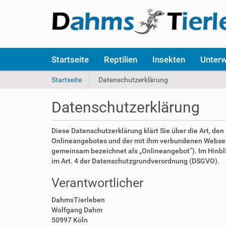
S
Startseite
Reptilien
Insekten
Unter
e
k
S
Startseite
Datenschutzerklärung
t
i
i
e
Datenschutzerklärung
o
s
n
i
e
n
Diese Datenschutzerklärung klärt Sie über die Art, d
n
d
Onlineangebotes und der mit ihm verbundenen Webseite
h
gemeinsam bezeichnet als „Onlineangebot“). Im Hinblick
i
im Art. 4 der Datenschutzgrundverordnung (DSGVO).
e
Verantwortlicher
r
:
DahmsTierleben
Wolfgang Dahm
50997 Köln