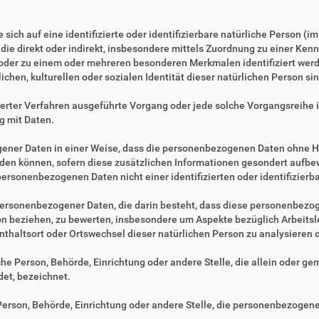
sich auf eine identifizierte oder identifizierbare natürliche Person (i
, die direkt oder indirekt, insbesondere mittels Zuordnung zu einer 
 oder zu einem oder mehreren besonderen Merkmalen identifiziert werd
ichen, kulturellen oder sozialen Identität dieser natürlichen Person sin
tisierter Verfahren ausgeführte Vorgang oder jede solche Vorgangsre
g mit Daten.
ner Daten in einer Weise, dass die personenbezogenen Daten ohne Hi
rden können, sofern diese zusätzlichen Informationen gesondert aufb
ersonenbezogenen Daten nicht einer identifizierten oder identifizier
ng personenbezogener Daten, die darin besteht, dass diese personenbe
son beziehen, zu bewerten, insbesondere um Aspekte bezüglich Arbeitsle
fenthaltsort oder Ortswechsel dieser natürlichen Person zu analysieren
ische Person, Behörde, Einrichtung oder andere Stelle, die allein oder 
et, bezeichnet.
e Person, Behörde, Einrichtung oder andere Stelle, die personenbezogen