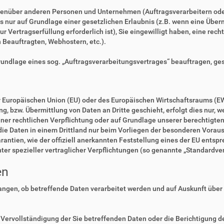
enüber anderen Personen und Unternehmen (Auftragsverarbeitern oder D
es nur auf Grundlage einer gesetzlichen Erlaubnis (z.B. wenn eine Überm
zur Vertragserfüllung erforderlich ist), Sie eingewilligt haben, eine rec
n Beauftragten, Webhostern, etc.).
Grundlage eines sog. „Auftragsverarbeitungsvertrages“ beauftragen, ge
der Europäischen Union (EU) oder des Europäischen Wirtschaftsraums (E
 bzw. Übermittlung von Daten an Dritte geschieht, erfolgt dies nur, we
einer rechtlichen Verpflichtung oder auf Grundlage unserer berechtigte
 die Daten in einem Drittland nur beim Vorliegen der besonderen Voraus
rantien, wie der offiziell anerkannten Feststellung eines der EU ents
nter spezieller vertraglicher Verpflichtungen (so genannte „Standardve
en
langen, ob betreffende Daten verarbeitet werden und auf Auskunft über
Vervollständigung der Sie betreffenden Daten oder die Berichtigung de