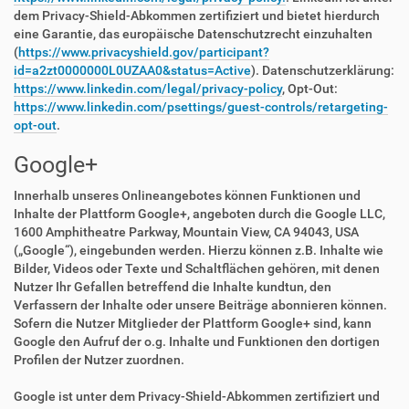
dem Privacy-Shield-Abkommen zertifiziert und bietet hierdurch
eine Garantie, das europäische Datenschutzrecht einzuhalten
(
https://www.privacyshield.gov/participant?
id=a2zt0000000L0UZAA0&status=Active
). Datenschutzerklärung:
https://www.linkedin.com/legal/privacy-policy
, Opt-Out:
https://www.linkedin.com/psettings/guest-controls/retargeting-
opt-out
.
Google+
Innerhalb unseres Onlineangebotes können Funktionen und
Inhalte der Plattform Google+, angeboten durch die Google LLC,
1600 Amphitheatre Parkway, Mountain View, CA 94043, USA
(„Google“), eingebunden werden. Hierzu können z.B. Inhalte wie
Bilder, Videos oder Texte und Schaltflächen gehören, mit denen
Nutzer Ihr Gefallen betreffend die Inhalte kundtun, den
Verfassern der Inhalte oder unsere Beiträge abonnieren können.
Sofern die Nutzer Mitglieder der Plattform Google+ sind, kann
Google den Aufruf der o.g. Inhalte und Funktionen den dortigen
Profilen der Nutzer zuordnen.
Google ist unter dem Privacy-Shield-Abkommen zertifiziert und