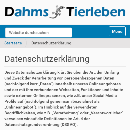
S
Website durchsuchen
Toggle na
e
k
Erweiterte Suche…
Startseite
Datenschutzerklärung
t
i
Datenschutzerklärung
o
n
e
Diese Datenschutzerklärung klärt Sie über die Art, den Umfang
n
und Zweck der Verarbeitung von personenbezogenen Daten
(nachfolgend kurz „Daten“) innerhalb unseres Onlineangebotes
und der mit ihm verbundenen Webseiten, Funktionen und Inhalte
sowie externen Onlinepräsenzen, wie z.B. unser Social Media
Profile auf (nachfolgend gemeinsam bezeichnet als
„Onlineangebot“). Im Hinblick auf die verwendeten
Begrifflichkeiten, wie z.B. „Verarbeitung“ oder „Verantwortlicher“
verweisen wir auf die Definitionen im Art. 4 der
Datenschutzgrundverordnung (DSGVO).