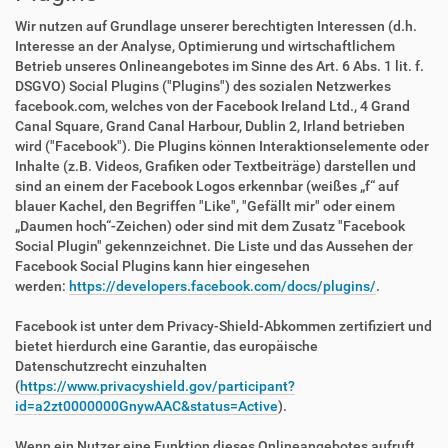
Wir nutzen auf Grundlage unserer berechtigten Interessen (d.h.
Interesse an der Analyse, Optimierung und wirtschaftlichem
Betrieb unseres Onlineangebotes im Sinne des Art. 6 Abs. 1 lit. f.
DSGVO) Social Plugins ("Plugins") des sozialen Netzwerkes
facebook.com, welches von der Facebook Ireland Ltd., 4 Grand
Canal Square, Grand Canal Harbour, Dublin 2, Irland betrieben
wird ("Facebook"). Die Plugins können Interaktionselemente oder
Inhalte (z.B. Videos, Grafiken oder Textbeiträge) darstellen und
sind an einem der Facebook Logos erkennbar (weißes „f“ auf
blauer Kachel, den Begriffen "Like", "Gefällt mir" oder einem
„Daumen hoch“-Zeichen) oder sind mit dem Zusatz "Facebook
Social Plugin" gekennzeichnet. Die Liste und das Aussehen der
Facebook Social Plugins kann hier eingesehen
werden:
https://developers.facebook.com/docs/plugins/
.
Facebook ist unter dem Privacy-Shield-Abkommen zertifiziert und
bietet hierdurch eine Garantie, das europäische
Datenschutzrecht einzuhalten
(
https://www.privacyshield.gov/participant?
id=a2zt0000000GnywAAC&status=Active
).
Wenn ein Nutzer eine Funktion dieses Onlineangebotes aufruft,