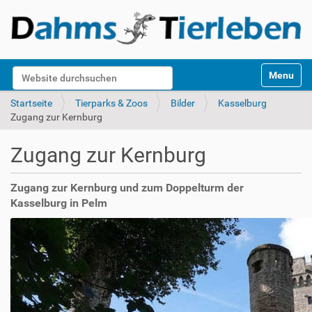
S
Website durchsuchen
Toggle na
e
k
Erweiterte Suche…
Startseite
Tierparks & Zoos
Bilder
Kasselburg
t
Zugang zur Kernburg
i
o
Zugang zur Kernburg
n
e
n
Zugang zur Kernburg und zum Doppelturm der
Kasselburg in Pelm