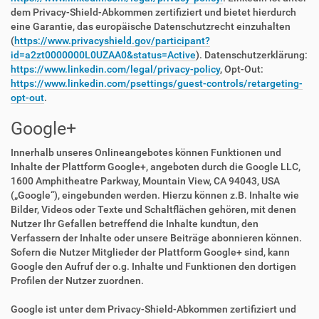
dem Privacy-Shield-Abkommen zertifiziert und bietet hierdurch
eine Garantie, das europäische Datenschutzrecht einzuhalten
(
https://www.privacyshield.gov/participant?
id=a2zt0000000L0UZAA0&status=Active
). Datenschutzerklärung:
https://www.linkedin.com/legal/privacy-policy
, Opt-Out:
https://www.linkedin.com/psettings/guest-controls/retargeting-
opt-out
.
Google+
Innerhalb unseres Onlineangebotes können Funktionen und
Inhalte der Plattform Google+, angeboten durch die Google LLC,
1600 Amphitheatre Parkway, Mountain View, CA 94043, USA
(„Google“), eingebunden werden. Hierzu können z.B. Inhalte wie
Bilder, Videos oder Texte und Schaltflächen gehören, mit denen
Nutzer Ihr Gefallen betreffend die Inhalte kundtun, den
Verfassern der Inhalte oder unsere Beiträge abonnieren können.
Sofern die Nutzer Mitglieder der Plattform Google+ sind, kann
Google den Aufruf der o.g. Inhalte und Funktionen den dortigen
Profilen der Nutzer zuordnen.
Google ist unter dem Privacy-Shield-Abkommen zertifiziert und