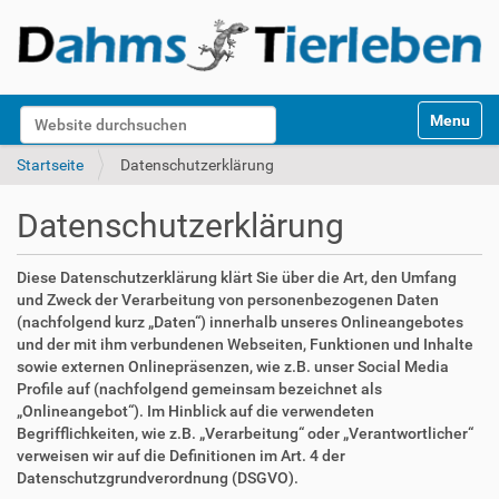
S
Website durchsuchen
Toggle na
e
k
Erweiterte Suche…
Startseite
Datenschutzerklärung
t
i
Datenschutzerklärung
o
n
e
Diese Datenschutzerklärung klärt Sie über die Art, den Umfang
n
und Zweck der Verarbeitung von personenbezogenen Daten
(nachfolgend kurz „Daten“) innerhalb unseres Onlineangebotes
und der mit ihm verbundenen Webseiten, Funktionen und Inhalte
sowie externen Onlinepräsenzen, wie z.B. unser Social Media
Profile auf (nachfolgend gemeinsam bezeichnet als
„Onlineangebot“). Im Hinblick auf die verwendeten
Begrifflichkeiten, wie z.B. „Verarbeitung“ oder „Verantwortlicher“
verweisen wir auf die Definitionen im Art. 4 der
Datenschutzgrundverordnung (DSGVO).