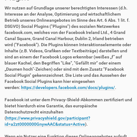
Wir nutzen auf Grundlage unserer berechtigten Interessen (d.h.
Interesse an der Analyse, Optimierung und wirtschaftlichem
Betrieb unseres Onlineangebotes im Sinne des Art. 6 Abs. 1 lit. f.
DSGVO) Social Plugins ("Plugins") des sozialen Netzwerkes
facebook.com, welches von der Facebook Ireland Ltd., 4 Grand
Canal Square, Grand Canal Harbour, Dublin 2, Irland betrieben
wird ("Facebook"). Die Plugins können Interaktionselemente oder
Inhalte (z.B. Videos, Grafiken oder Textbeiträge) darstellen und
sind an einem der Facebook Logos erkennbar (weißes „f“ auf
blauer Kachel, den Begriffen "Like", "Gefällt mir" oder einem
„Daumen hoch“-Zeichen) oder sind mit dem Zusatz "Facebook
Social Plugin" gekennzeichnet. Die Liste und das Aussehen der
Facebook Social Plugins kann hier eingesehen
werden:
https://developers.facebook.com/docs/plugins/
.
Facebook ist unter dem Privacy-Shield-Abkommen zertifiziert und
bietet hierdurch eine Garantie, das europäische
Datenschutzrecht einzuhalten
(
https://www.privacyshield.gov/participant?
id=a2zt0000000GnywAAC&status=Active
).
Wenn ein Nutzer eine Funktion dieses Onlineangebotes aufruft,