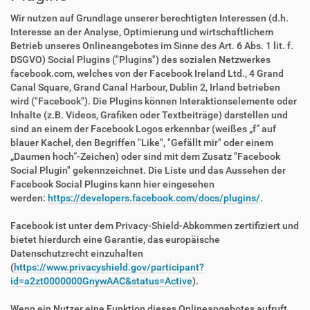
Wir nutzen auf Grundlage unserer berechtigten Interessen (d.h.
Interesse an der Analyse, Optimierung und wirtschaftlichem
Betrieb unseres Onlineangebotes im Sinne des Art. 6 Abs. 1 lit. f.
DSGVO) Social Plugins ("Plugins") des sozialen Netzwerkes
facebook.com, welches von der Facebook Ireland Ltd., 4 Grand
Canal Square, Grand Canal Harbour, Dublin 2, Irland betrieben
wird ("Facebook"). Die Plugins können Interaktionselemente oder
Inhalte (z.B. Videos, Grafiken oder Textbeiträge) darstellen und
sind an einem der Facebook Logos erkennbar (weißes „f“ auf
blauer Kachel, den Begriffen "Like", "Gefällt mir" oder einem
„Daumen hoch“-Zeichen) oder sind mit dem Zusatz "Facebook
Social Plugin" gekennzeichnet. Die Liste und das Aussehen der
Facebook Social Plugins kann hier eingesehen
werden:
https://developers.facebook.com/docs/plugins/
.
Facebook ist unter dem Privacy-Shield-Abkommen zertifiziert und
bietet hierdurch eine Garantie, das europäische
Datenschutzrecht einzuhalten
(
https://www.privacyshield.gov/participant?
id=a2zt0000000GnywAAC&status=Active
).
Wenn ein Nutzer eine Funktion dieses Onlineangebotes aufruft,