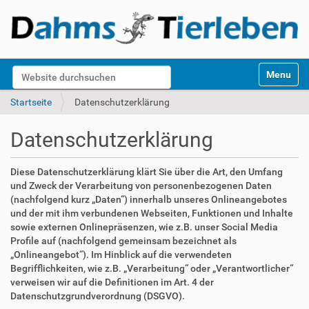
S
Website durchsuchen
Toggle na
e
k
Erweiterte Suche…
Startseite
Datenschutzerklärung
t
i
Datenschutzerklärung
o
n
e
Diese Datenschutzerklärung klärt Sie über die Art, den Umfang
n
und Zweck der Verarbeitung von personenbezogenen Daten
(nachfolgend kurz „Daten“) innerhalb unseres Onlineangebotes
und der mit ihm verbundenen Webseiten, Funktionen und Inhalte
sowie externen Onlinepräsenzen, wie z.B. unser Social Media
Profile auf (nachfolgend gemeinsam bezeichnet als
„Onlineangebot“). Im Hinblick auf die verwendeten
Begrifflichkeiten, wie z.B. „Verarbeitung“ oder „Verantwortlicher“
verweisen wir auf die Definitionen im Art. 4 der
Datenschutzgrundverordnung (DSGVO).