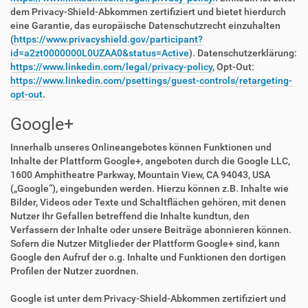
dem Privacy-Shield-Abkommen zertifiziert und bietet hierdurch
eine Garantie, das europäische Datenschutzrecht einzuhalten
(
https://www.privacyshield.gov/participant?
id=a2zt0000000L0UZAA0&status=Active
). Datenschutzerklärung:
https://www.linkedin.com/legal/privacy-policy
, Opt-Out:
https://www.linkedin.com/psettings/guest-controls/retargeting-
opt-out
.
Google+
Innerhalb unseres Onlineangebotes können Funktionen und
Inhalte der Plattform Google+, angeboten durch die Google LLC,
1600 Amphitheatre Parkway, Mountain View, CA 94043, USA
(„Google“), eingebunden werden. Hierzu können z.B. Inhalte wie
Bilder, Videos oder Texte und Schaltflächen gehören, mit denen
Nutzer Ihr Gefallen betreffend die Inhalte kundtun, den
Verfassern der Inhalte oder unsere Beiträge abonnieren können.
Sofern die Nutzer Mitglieder der Plattform Google+ sind, kann
Google den Aufruf der o.g. Inhalte und Funktionen den dortigen
Profilen der Nutzer zuordnen.
Google ist unter dem Privacy-Shield-Abkommen zertifiziert und