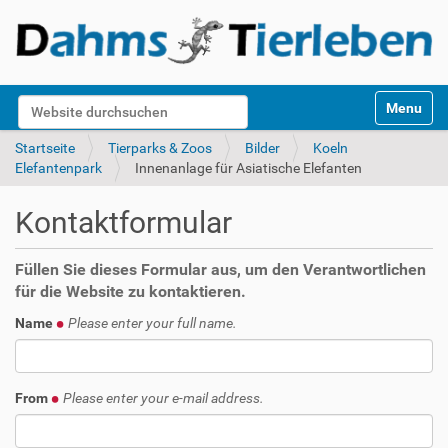
S
Website durchsuchen
Toggle na
e
k
Erweiterte Suche…
Startseite
Tierparks & Zoos
Bilder
Koeln
t
Elefantenpark
Innenanlage für Asiatische Elefanten
i
o
Kontaktformular
n
e
n
Füllen Sie dieses Formular aus, um den Verantwortlichen
für die Website zu kontaktieren.
Name
Please enter your full name.
From
Please enter your e-mail address.