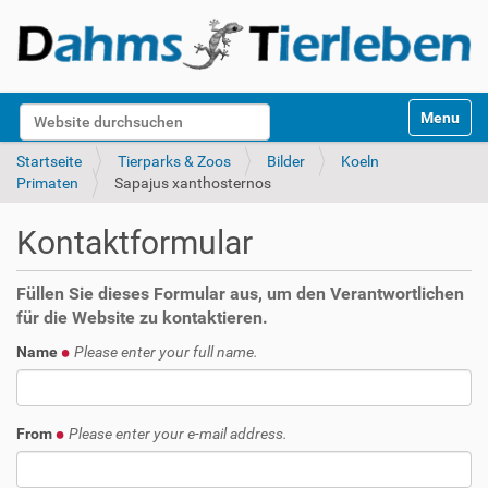
S
Website durchsuchen
Toggle na
e
k
Erweiterte Suche…
Startseite
Tierparks & Zoos
Bilder
Koeln
t
Primaten
Sapajus xanthosternos
i
o
Kontaktformular
n
e
n
Füllen Sie dieses Formular aus, um den Verantwortlichen
für die Website zu kontaktieren.
Name
Please enter your full name.
From
Please enter your e-mail address.