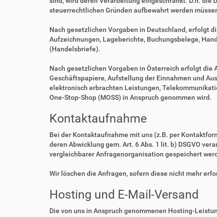
sind, wird deren Verarbeitung eingeschränkt. D.h. die 
steuerrechtlichen Gründen aufbewahrt werden müsse
Nach gesetzlichen Vorgaben in Deutschland, erfolgt d
Aufzeichnungen, Lageberichte, Buchungsbelege, Handel
(Handelsbriefe).
Nach gesetzlichen Vorgaben in Österreich erfolgt di
Geschäftspapiere, Aufstellung der Einnahmen und Aus
elektronisch erbrachten Leistungen, Telekommunikatio
One-Stop-Shop (MOSS) in Anspruch genommen wird.
Kontaktaufnahme
Bei der Kontaktaufnahme mit uns (z.B. per Kontaktfor
deren Abwicklung gem. Art. 6 Abs. 1 lit. b) DSGVO v
vergleichbarer Anfragenorganisation gespeichert wer
Wir löschen die Anfragen, sofern diese nicht mehr erfor
Hosting und E-Mail-Versand
Die von uns in Anspruch genommenen Hosting-Leistung