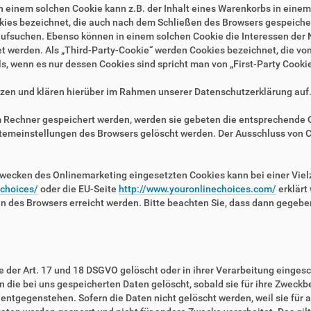
n einem solchen Cookie kann z.B. der Inhalt eines Warenkorbs in eine
kies bezeichnet, die auch nach dem Schließen des Browsers gespeichert
fsuchen. Ebenso können in einem solchen Cookie die Interessen der N
erden. Als „Third-Party-Cookie“ werden Cookies bezeichnet, die von 
, wenn es nur dessen Cookies sind spricht man von „First-Party Cookie
zen und klären hierüber im Rahmen unserer Datenschutzerklärung auf
em Rechner gespeichert werden, werden sie gebeten die entsprechende 
stemeinstellungen des Browsers gelöscht werden. Der Ausschluss von 
wecken des Onlinemarketing eingesetzten Cookies kann bei einer Vielza
/choices/
oder die EU-Seite
http://www.youronlinechoices.com/
erklärt
en des Browsers erreicht werden. Bitte beachten Sie, dass dann gegebe
der Art. 17 und 18 DSGVO gelöscht oder in ihrer Verarbeitung eingesc
die bei uns gespeicherten Daten gelöscht, sobald sie für ihre Zweckb
ntgegenstehen. Sofern die Daten nicht gelöscht werden, weil sie für a