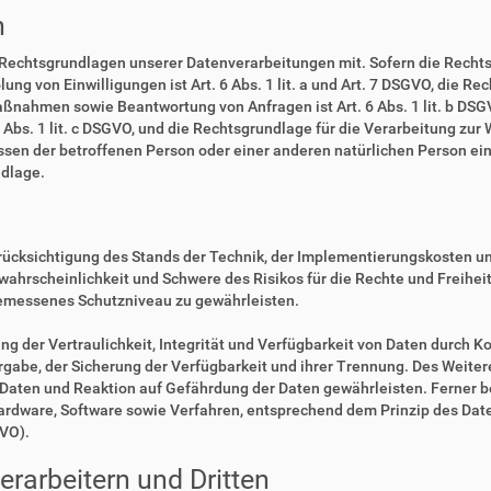
n
 Rechtsgrundlagen unserer Datenverarbeitungen mit. Sofern die Rechts
lung von Einwilligungen ist Art. 6 Abs. 1 lit. a und Art. 7 DSGVO, die R
ßnahmen sowie Beantwortung von Anfragen ist Art. 6 Abs. 1 lit. b DSGV
6 Abs. 1 lit. c DSGVO, und die Rechtsgrundlage für die Verarbeitung zur
eressen der betroffenen Person oder einer anderen natürlichen Person 
ndlage.
rücksichtigung des Stands der Technik, der Implementierungskosten u
swahrscheinlichkeit und Schwere des Risikos für die Rechte und Freihe
emessenes Schutzniveau zu gewährleisten.
der Vertraulichkeit, Integrität und Verfügbarkeit von Daten durch Ko
ergabe, der Sicherung der Verfügbarkeit und ihrer Trennung. Des Weiter
aten und Reaktion auf Gefährdung der Daten gewährleisten. Ferner b
Hardware, Software sowie Verfahren, entsprechend dem Prinzip des Da
GVO).
rarbeitern und Dritten