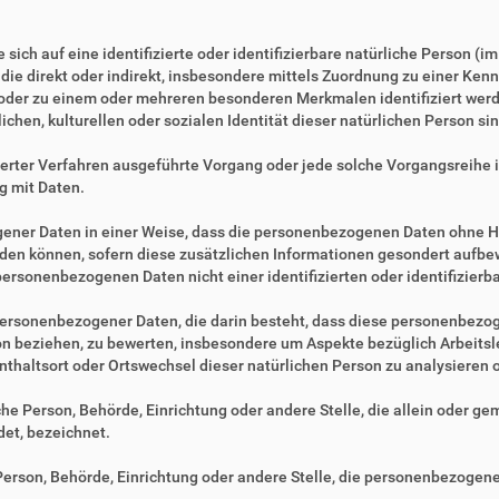
sich auf eine identifizierte oder identifizierbare natürliche Person (i
, die direkt oder indirekt, insbesondere mittels Zuordnung zu einer 
 oder zu einem oder mehreren besonderen Merkmalen identifiziert werd
ichen, kulturellen oder sozialen Identität dieser natürlichen Person sin
tisierter Verfahren ausgeführte Vorgang oder jede solche Vorgangsre
g mit Daten.
ner Daten in einer Weise, dass die personenbezogenen Daten ohne Hi
rden können, sofern diese zusätzlichen Informationen gesondert aufb
ersonenbezogenen Daten nicht einer identifizierten oder identifizier
ng personenbezogener Daten, die darin besteht, dass diese personenbe
son beziehen, zu bewerten, insbesondere um Aspekte bezüglich Arbeitsle
fenthaltsort oder Ortswechsel dieser natürlichen Person zu analysieren
ische Person, Behörde, Einrichtung oder andere Stelle, die allein oder 
et, bezeichnet.
e Person, Behörde, Einrichtung oder andere Stelle, die personenbezogen