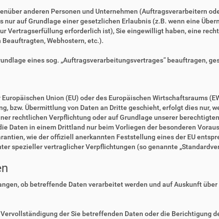
enüber anderen Personen und Unternehmen (Auftragsverarbeitern oder D
es nur auf Grundlage einer gesetzlichen Erlaubnis (z.B. wenn eine Überm
zur Vertragserfüllung erforderlich ist), Sie eingewilligt haben, eine rec
n Beauftragten, Webhostern, etc.).
Grundlage eines sog. „Auftragsverarbeitungsvertrages“ beauftragen, ge
der Europäischen Union (EU) oder des Europäischen Wirtschaftsraums (E
 bzw. Übermittlung von Daten an Dritte geschieht, erfolgt dies nur, we
einer rechtlichen Verpflichtung oder auf Grundlage unserer berechtigte
 die Daten in einem Drittland nur beim Vorliegen der besonderen Voraus
rantien, wie der offiziell anerkannten Feststellung eines der EU ents
nter spezieller vertraglicher Verpflichtungen (so genannte „Standardve
en
langen, ob betreffende Daten verarbeitet werden und auf Auskunft über
Vervollständigung der Sie betreffenden Daten oder die Berichtigung de