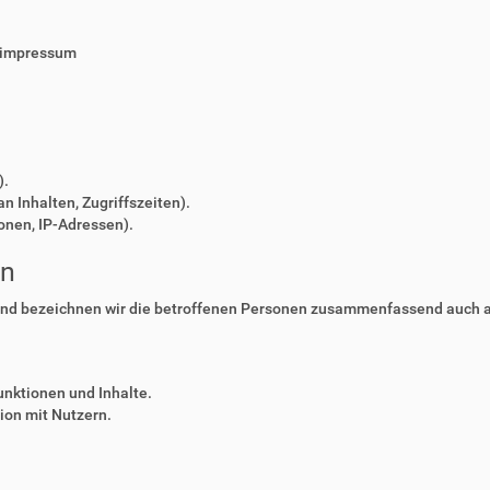
/impressum
).
n Inhalten, Zugriffszeiten).
onen, IP-Adressen).
en
nd bezeichnen wir die betroffenen Personen zusammenfassend auch al
unktionen und Inhalte.
on mit Nutzern.