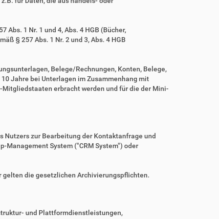
z.B. für Daten, die aus handels- oder
 Abs. 1 Nr. 1 und 4, Abs. 4 HGB (Bücher,
mäß § 257 Abs. 1 Nr. 2 und 3, Abs. 4 HGB
tungsunterlagen, Belege/Rechnungen, Konten, Belege,
r 10 Jahre bei Unterlagen im Zusammenhang mit
Mitgliedstaaten erbracht werden und für die der Mini-
es Nutzers zur Bearbeitung der Kontaktanfrage und
nship-Management System ("CRM System") oder
r gelten die gesetzlichen Archivierungspflichten.
ruktur- und Plattformdienstleistungen,