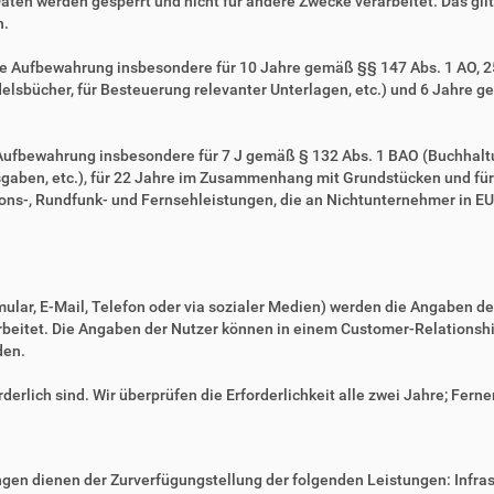
Daten werden gesperrt und nicht für andere Zwecke verarbeitet. Das gilt 
n.
ie Aufbewahrung insbesondere für 10 Jahre gemäß §§ 147 Abs. 1 AO, 257
sbücher, für Besteuerung relevanter Unterlagen, etc.) und 6 Jahre ge
e Aufbewahrung insbesondere für 7 J gemäß § 132 Abs. 1 BAO (Buchhal
gaben, etc.), für 22 Jahre im Zusammenhang mit Grundstücken und fü
ns-, Rundfunk- und Fernsehleistungen, die an Nichtunternehmer in EU-
mular, E-Mail, Telefon oder via sozialer Medien) werden die Angaben d
erarbeitet. Die Angaben der Nutzer können in einem Customer-Relatio
den.
derlich sind. Wir überprüfen die Erforderlichkeit alle zwei Jahre; Ferne
en dienen der Zurverfügungstellung der folgenden Leistungen: Infrast