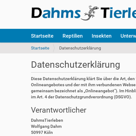
S
Startseite
Reptilien
Insekten
Unter
e
k
S
Startseite
Datenschutzerklärung
t
i
i
e
Datenschutzerklärung
o
s
n
i
e
n
Diese Datenschutzerklärung klärt Sie über die Art, d
n
d
Onlineangebotes und der mit ihm verbundenen Webseite
h
gemeinsam bezeichnet als „Onlineangebot“). Im Hinblick
i
im Art. 4 der Datenschutzgrundverordnung (DSGVO).
e
Verantwortlicher
r
:
DahmsTierleben
Wolfgang Dahm
50997 Köln