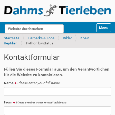
S
Website durchsuchen
Toggle na
e
k
Erweiterte Suche…
Startseite
Tierparks & Zoos
Bilder
Koeln
t
Reptilien
Python bivittatus
i
o
Kontaktformular
n
e
n
Füllen Sie dieses Formular aus, um den Verantwortlichen
für die Website zu kontaktieren.
Name
Please enter your full name.
From
Please enter your e-mail address.