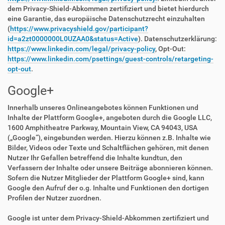
dem Privacy-Shield-Abkommen zertifiziert und bietet hierdurch
eine Garantie, das europäische Datenschutzrecht einzuhalten
(
https://www.privacyshield.gov/participant?
id=a2zt0000000L0UZAA0&status=Active
). Datenschutzerklärung:
https://www.linkedin.com/legal/privacy-policy
, Opt-Out:
https://www.linkedin.com/psettings/guest-controls/retargeting-
opt-out
.
Google+
Innerhalb unseres Onlineangebotes können Funktionen und
Inhalte der Plattform Google+, angeboten durch die Google LLC,
1600 Amphitheatre Parkway, Mountain View, CA 94043, USA
(„Google“), eingebunden werden. Hierzu können z.B. Inhalte wie
Bilder, Videos oder Texte und Schaltflächen gehören, mit denen
Nutzer Ihr Gefallen betreffend die Inhalte kundtun, den
Verfassern der Inhalte oder unsere Beiträge abonnieren können.
Sofern die Nutzer Mitglieder der Plattform Google+ sind, kann
Google den Aufruf der o.g. Inhalte und Funktionen den dortigen
Profilen der Nutzer zuordnen.
Google ist unter dem Privacy-Shield-Abkommen zertifiziert und