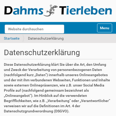
S
Website durchsuchen
Toggle na
e
k
Erweiterte Suche…
Startseite
Datenschutzerklärung
t
i
Datenschutzerklärung
o
n
e
Diese Datenschutzerklärung klärt Sie über die Art, den Umfang
n
und Zweck der Verarbeitung von personenbezogenen Daten
(nachfolgend kurz „Daten“) innerhalb unseres Onlineangebotes
und der mit ihm verbundenen Webseiten, Funktionen und Inhalte
sowie externen Onlinepräsenzen, wie z.B. unser Social Media
Profile auf (nachfolgend gemeinsam bezeichnet als
„Onlineangebot“). Im Hinblick auf die verwendeten
Begrifflichkeiten, wie z.B. „Verarbeitung“ oder „Verantwortlicher“
verweisen wir auf die Definitionen im Art. 4 der
Datenschutzgrundverordnung (DSGVO).