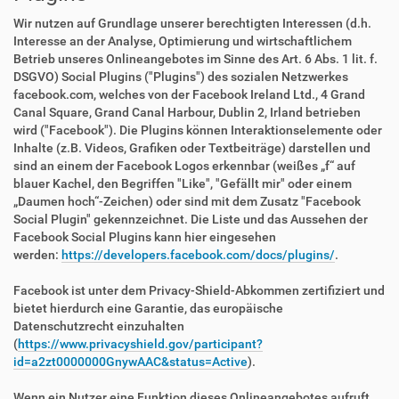
Wir nutzen auf Grundlage unserer berechtigten Interessen (d.h.
Interesse an der Analyse, Optimierung und wirtschaftlichem
Betrieb unseres Onlineangebotes im Sinne des Art. 6 Abs. 1 lit. f.
DSGVO) Social Plugins ("Plugins") des sozialen Netzwerkes
facebook.com, welches von der Facebook Ireland Ltd., 4 Grand
Canal Square, Grand Canal Harbour, Dublin 2, Irland betrieben
wird ("Facebook"). Die Plugins können Interaktionselemente oder
Inhalte (z.B. Videos, Grafiken oder Textbeiträge) darstellen und
sind an einem der Facebook Logos erkennbar (weißes „f“ auf
blauer Kachel, den Begriffen "Like", "Gefällt mir" oder einem
„Daumen hoch“-Zeichen) oder sind mit dem Zusatz "Facebook
Social Plugin" gekennzeichnet. Die Liste und das Aussehen der
Facebook Social Plugins kann hier eingesehen
werden:
https://developers.facebook.com/docs/plugins/
.
Facebook ist unter dem Privacy-Shield-Abkommen zertifiziert und
bietet hierdurch eine Garantie, das europäische
Datenschutzrecht einzuhalten
(
https://www.privacyshield.gov/participant?
id=a2zt0000000GnywAAC&status=Active
).
Wenn ein Nutzer eine Funktion dieses Onlineangebotes aufruft,