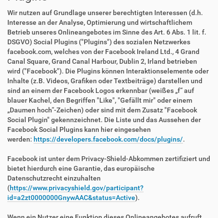
Wir nutzen auf Grundlage unserer berechtigten Interessen (d.h.
Interesse an der Analyse, Optimierung und wirtschaftlichem
Betrieb unseres Onlineangebotes im Sinne des Art. 6 Abs. 1 lit. f.
DSGVO) Social Plugins ("Plugins") des sozialen Netzwerkes
facebook.com, welches von der Facebook Ireland Ltd., 4 Grand
Canal Square, Grand Canal Harbour, Dublin 2, Irland betrieben
wird ("Facebook"). Die Plugins können Interaktionselemente oder
Inhalte (z.B. Videos, Grafiken oder Textbeiträge) darstellen und
sind an einem der Facebook Logos erkennbar (weißes „f“ auf
blauer Kachel, den Begriffen "Like", "Gefällt mir" oder einem
„Daumen hoch“-Zeichen) oder sind mit dem Zusatz "Facebook
Social Plugin" gekennzeichnet. Die Liste und das Aussehen der
Facebook Social Plugins kann hier eingesehen
werden:
https://developers.facebook.com/docs/plugins/
.
Facebook ist unter dem Privacy-Shield-Abkommen zertifiziert und
bietet hierdurch eine Garantie, das europäische
Datenschutzrecht einzuhalten
(
https://www.privacyshield.gov/participant?
id=a2zt0000000GnywAAC&status=Active
).
Wenn ein Nutzer eine Funktion dieses Onlineangebotes aufruft,