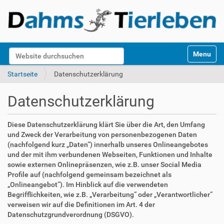
S
Website durchsuchen
Toggle na
e
k
Erweiterte Suche…
Startseite
Datenschutzerklärung
t
i
Datenschutzerklärung
o
n
e
Diese Datenschutzerklärung klärt Sie über die Art, den Umfang
n
und Zweck der Verarbeitung von personenbezogenen Daten
(nachfolgend kurz „Daten“) innerhalb unseres Onlineangebotes
und der mit ihm verbundenen Webseiten, Funktionen und Inhalte
sowie externen Onlinepräsenzen, wie z.B. unser Social Media
Profile auf (nachfolgend gemeinsam bezeichnet als
„Onlineangebot“). Im Hinblick auf die verwendeten
Begrifflichkeiten, wie z.B. „Verarbeitung“ oder „Verantwortlicher“
verweisen wir auf die Definitionen im Art. 4 der
Datenschutzgrundverordnung (DSGVO).