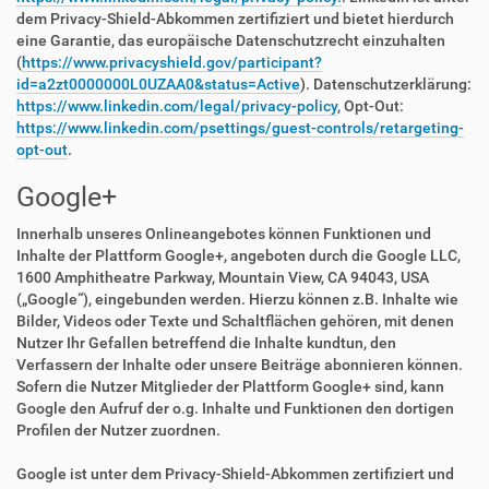
dem Privacy-Shield-Abkommen zertifiziert und bietet hierdurch
eine Garantie, das europäische Datenschutzrecht einzuhalten
(
https://www.privacyshield.gov/participant?
id=a2zt0000000L0UZAA0&status=Active
). Datenschutzerklärung:
https://www.linkedin.com/legal/privacy-policy
, Opt-Out:
https://www.linkedin.com/psettings/guest-controls/retargeting-
opt-out
.
Google+
Innerhalb unseres Onlineangebotes können Funktionen und
Inhalte der Plattform Google+, angeboten durch die Google LLC,
1600 Amphitheatre Parkway, Mountain View, CA 94043, USA
(„Google“), eingebunden werden. Hierzu können z.B. Inhalte wie
Bilder, Videos oder Texte und Schaltflächen gehören, mit denen
Nutzer Ihr Gefallen betreffend die Inhalte kundtun, den
Verfassern der Inhalte oder unsere Beiträge abonnieren können.
Sofern die Nutzer Mitglieder der Plattform Google+ sind, kann
Google den Aufruf der o.g. Inhalte und Funktionen den dortigen
Profilen der Nutzer zuordnen.
Google ist unter dem Privacy-Shield-Abkommen zertifiziert und