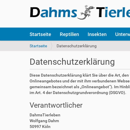
S
Startseite
Reptilien
Insekten
Unter
e
k
S
Startseite
Datenschutzerklärung
t
i
i
e
Datenschutzerklärung
o
s
n
i
e
n
Diese Datenschutzerklärung klärt Sie über die Art, d
n
d
Onlineangebotes und der mit ihm verbundenen Webseite
h
gemeinsam bezeichnet als „Onlineangebot“). Im Hinblick
i
im Art. 4 der Datenschutzgrundverordnung (DSGVO).
e
Verantwortlicher
r
:
DahmsTierleben
Wolfgang Dahm
50997 Köln