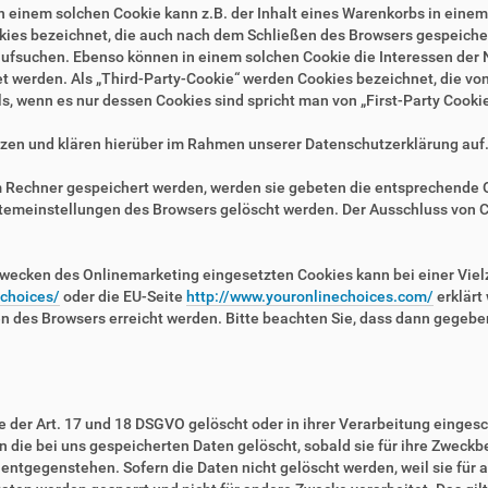
n einem solchen Cookie kann z.B. der Inhalt eines Warenkorbs in eine
kies bezeichnet, die auch nach dem Schließen des Browsers gespeichert
fsuchen. Ebenso können in einem solchen Cookie die Interessen der N
erden. Als „Third-Party-Cookie“ werden Cookies bezeichnet, die von 
, wenn es nur dessen Cookies sind spricht man von „First-Party Cookie
zen und klären hierüber im Rahmen unserer Datenschutzerklärung auf
em Rechner gespeichert werden, werden sie gebeten die entsprechende 
stemeinstellungen des Browsers gelöscht werden. Der Ausschluss von 
wecken des Onlinemarketing eingesetzten Cookies kann bei einer Vielza
/choices/
oder die EU-Seite
http://www.youronlinechoices.com/
erklärt
en des Browsers erreicht werden. Bitte beachten Sie, dass dann gegebe
der Art. 17 und 18 DSGVO gelöscht oder in ihrer Verarbeitung eingesc
die bei uns gespeicherten Daten gelöscht, sobald sie für ihre Zweckb
ntgegenstehen. Sofern die Daten nicht gelöscht werden, weil sie für a