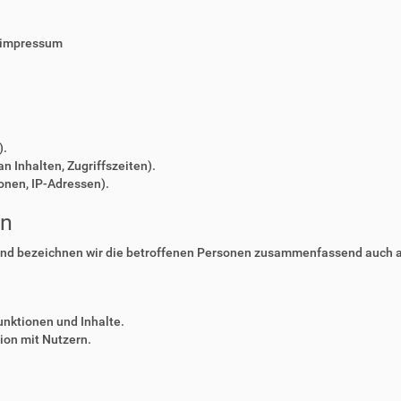
/impressum
).
n Inhalten, Zugriffszeiten).
onen, IP-Adressen).
en
nd bezeichnen wir die betroffenen Personen zusammenfassend auch al
unktionen und Inhalte.
on mit Nutzern.