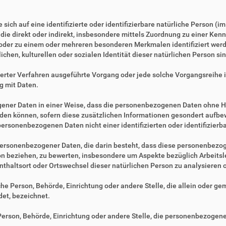
sich auf eine identifizierte oder identifizierbare natürliche Person (i
, die direkt oder indirekt, insbesondere mittels Zuordnung zu einer 
 oder zu einem oder mehreren besonderen Merkmalen identifiziert werd
ichen, kulturellen oder sozialen Identität dieser natürlichen Person sin
tisierter Verfahren ausgeführte Vorgang oder jede solche Vorgangsre
g mit Daten.
ner Daten in einer Weise, dass die personenbezogenen Daten ohne Hi
rden können, sofern diese zusätzlichen Informationen gesondert aufb
ersonenbezogenen Daten nicht einer identifizierten oder identifizier
ng personenbezogener Daten, die darin besteht, dass diese personenbe
son beziehen, zu bewerten, insbesondere um Aspekte bezüglich Arbeitsle
fenthaltsort oder Ortswechsel dieser natürlichen Person zu analysieren
ische Person, Behörde, Einrichtung oder andere Stelle, die allein oder 
et, bezeichnet.
e Person, Behörde, Einrichtung oder andere Stelle, die personenbezogen