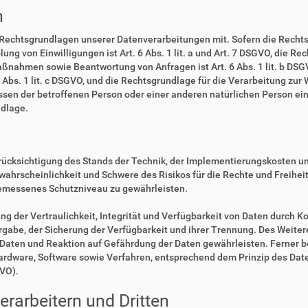
n
 Rechtsgrundlagen unserer Datenverarbeitungen mit. Sofern die Rechts
lung von Einwilligungen ist Art. 6 Abs. 1 lit. a und Art. 7 DSGVO, die R
ßnahmen sowie Beantwortung von Anfragen ist Art. 6 Abs. 1 lit. b DSGV
6 Abs. 1 lit. c DSGVO, und die Rechtsgrundlage für die Verarbeitung zur
eressen der betroffenen Person oder einer anderen natürlichen Person 
ndlage.
rücksichtigung des Stands der Technik, der Implementierungskosten u
swahrscheinlichkeit und Schwere des Risikos für die Rechte und Freihe
emessenes Schutzniveau zu gewährleisten.
der Vertraulichkeit, Integrität und Verfügbarkeit von Daten durch Ko
ergabe, der Sicherung der Verfügbarkeit und ihrer Trennung. Des Weiter
aten und Reaktion auf Gefährdung der Daten gewährleisten. Ferner b
Hardware, Software sowie Verfahren, entsprechend dem Prinzip des Da
GVO).
rarbeitern und Dritten