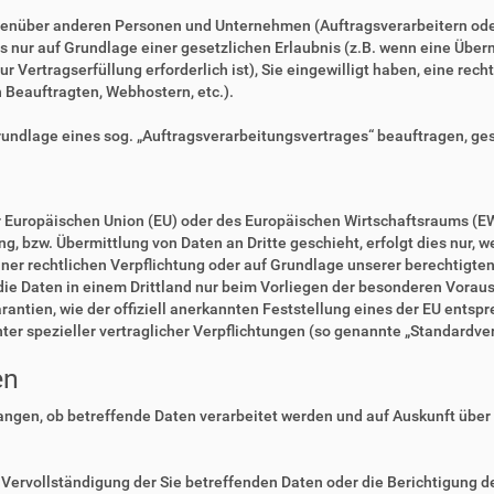
enüber anderen Personen und Unternehmen (Auftragsverarbeitern oder D
es nur auf Grundlage einer gesetzlichen Erlaubnis (z.B. wenn eine Überm
zur Vertragserfüllung erforderlich ist), Sie eingewilligt haben, eine rec
n Beauftragten, Webhostern, etc.).
Grundlage eines sog. „Auftragsverarbeitungsvertrages“ beauftragen, ge
der Europäischen Union (EU) oder des Europäischen Wirtschaftsraums (E
 bzw. Übermittlung von Daten an Dritte geschieht, erfolgt dies nur, we
einer rechtlichen Verpflichtung oder auf Grundlage unserer berechtigte
 die Daten in einem Drittland nur beim Vorliegen der besonderen Voraus
rantien, wie der offiziell anerkannten Feststellung eines der EU ents
nter spezieller vertraglicher Verpflichtungen (so genannte „Standardve
en
langen, ob betreffende Daten verarbeitet werden und auf Auskunft über
Vervollständigung der Sie betreffenden Daten oder die Berichtigung de