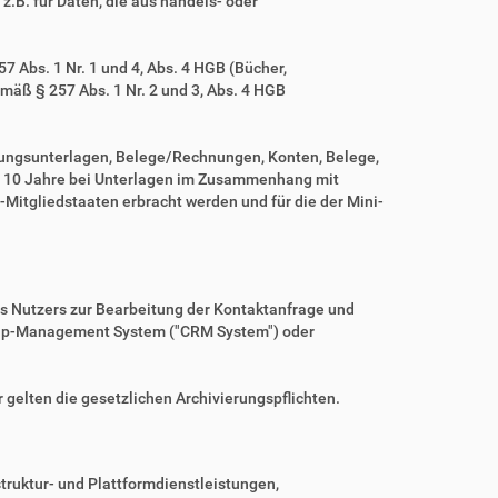
z.B. für Daten, die aus handels- oder
 Abs. 1 Nr. 1 und 4, Abs. 4 HGB (Bücher,
mäß § 257 Abs. 1 Nr. 2 und 3, Abs. 4 HGB
tungsunterlagen, Belege/Rechnungen, Konten, Belege,
r 10 Jahre bei Unterlagen im Zusammenhang mit
Mitgliedstaaten erbracht werden und für die der Mini-
es Nutzers zur Bearbeitung der Kontaktanfrage und
nship-Management System ("CRM System") oder
r gelten die gesetzlichen Archivierungspflichten.
ruktur- und Plattformdienstleistungen,