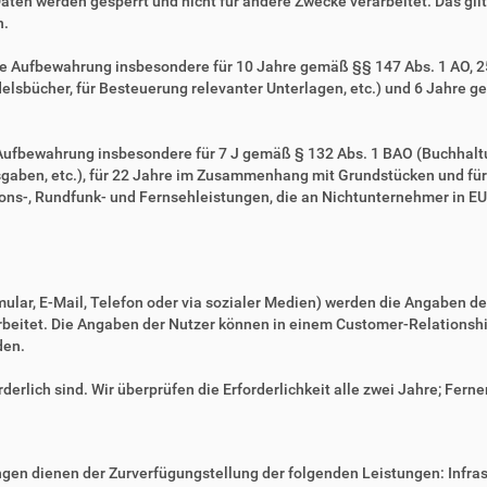
Daten werden gesperrt und nicht für andere Zwecke verarbeitet. Das gilt 
n.
ie Aufbewahrung insbesondere für 10 Jahre gemäß §§ 147 Abs. 1 AO, 257
sbücher, für Besteuerung relevanter Unterlagen, etc.) und 6 Jahre ge
e Aufbewahrung insbesondere für 7 J gemäß § 132 Abs. 1 BAO (Buchhal
gaben, etc.), für 22 Jahre im Zusammenhang mit Grundstücken und fü
ns-, Rundfunk- und Fernsehleistungen, die an Nichtunternehmer in EU-
mular, E-Mail, Telefon oder via sozialer Medien) werden die Angaben d
erarbeitet. Die Angaben der Nutzer können in einem Customer-Relatio
den.
derlich sind. Wir überprüfen die Erforderlichkeit alle zwei Jahre; Ferne
en dienen der Zurverfügungstellung der folgenden Leistungen: Infrast