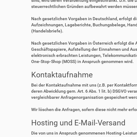
sind, wird deren Verarbeitung eingeschränkt. D.h. die 
steuerrechtlichen Gründen aufbewahrt werden müsse
Nach gesetzlichen Vorgaben in Deutschland, erfolgt d
Aufzeichnungen, Lageberichte, Buchungsbelege, Handel
(Handelsbriefe).
Nach gesetzlichen Vorgaben in Österreich erfolgt di
Geschäftspapiere, Aufstellung der Einnahmen und Aus
elektronisch erbrachten Leistungen, Telekommunikatio
One-Stop-Shop (MOSS) in Anspruch genommen wird.
Kontaktaufnahme
Bei der Kontaktaufnahme mit uns (z.B. per Kontaktfor
deren Abwicklung gem. Art. 6 Abs. 1 lit. b) DSGVO v
vergleichbarer Anfragenorganisation gespeichert wer
Wir löschen die Anfragen, sofern diese nicht mehr erfor
Hosting und E-Mail-Versand
Die von uns in Anspruch genommenen Hosting-Leistung