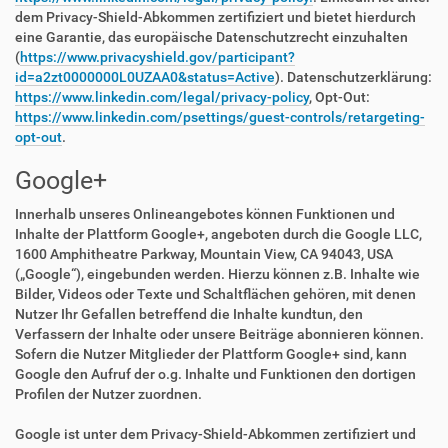
dem Privacy-Shield-Abkommen zertifiziert und bietet hierdurch
eine Garantie, das europäische Datenschutzrecht einzuhalten
(
https://www.privacyshield.gov/participant?
id=a2zt0000000L0UZAA0&status=Active
). Datenschutzerklärung:
https://www.linkedin.com/legal/privacy-policy
, Opt-Out:
https://www.linkedin.com/psettings/guest-controls/retargeting-
opt-out
.
Google+
Innerhalb unseres Onlineangebotes können Funktionen und
Inhalte der Plattform Google+, angeboten durch die Google LLC,
1600 Amphitheatre Parkway, Mountain View, CA 94043, USA
(„Google“), eingebunden werden. Hierzu können z.B. Inhalte wie
Bilder, Videos oder Texte und Schaltflächen gehören, mit denen
Nutzer Ihr Gefallen betreffend die Inhalte kundtun, den
Verfassern der Inhalte oder unsere Beiträge abonnieren können.
Sofern die Nutzer Mitglieder der Plattform Google+ sind, kann
Google den Aufruf der o.g. Inhalte und Funktionen den dortigen
Profilen der Nutzer zuordnen.
Google ist unter dem Privacy-Shield-Abkommen zertifiziert und