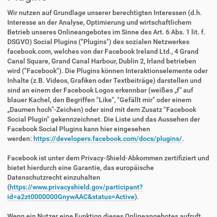
Wir nutzen auf Grundlage unserer berechtigten Interessen (d.h.
Interesse an der Analyse, Optimierung und wirtschaftlichem
Betrieb unseres Onlineangebotes im Sinne des Art. 6 Abs. 1 lit. f.
DSGVO) Social Plugins ("Plugins") des sozialen Netzwerkes
facebook.com, welches von der Facebook Ireland Ltd., 4 Grand
Canal Square, Grand Canal Harbour, Dublin 2, Irland betrieben
wird ("Facebook"). Die Plugins können Interaktionselemente oder
Inhalte (z.B. Videos, Grafiken oder Textbeiträge) darstellen und
sind an einem der Facebook Logos erkennbar (weißes „f“ auf
blauer Kachel, den Begriffen "Like", "Gefällt mir" oder einem
„Daumen hoch“-Zeichen) oder sind mit dem Zusatz "Facebook
Social Plugin" gekennzeichnet. Die Liste und das Aussehen der
Facebook Social Plugins kann hier eingesehen
werden:
https://developers.facebook.com/docs/plugins/
.
Facebook ist unter dem Privacy-Shield-Abkommen zertifiziert und
bietet hierdurch eine Garantie, das europäische
Datenschutzrecht einzuhalten
(
https://www.privacyshield.gov/participant?
id=a2zt0000000GnywAAC&status=Active
).
Wenn ein Nutzer eine Funktion dieses Onlineangebotes aufruft,