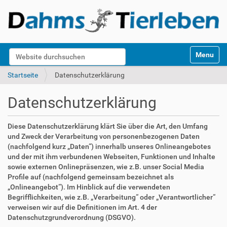
S
Website durchsuchen
Toggle na
e
k
Erweiterte Suche…
Startseite
Datenschutzerklärung
t
i
Datenschutzerklärung
o
n
e
Diese Datenschutzerklärung klärt Sie über die Art, den Umfang
n
und Zweck der Verarbeitung von personenbezogenen Daten
(nachfolgend kurz „Daten“) innerhalb unseres Onlineangebotes
und der mit ihm verbundenen Webseiten, Funktionen und Inhalte
sowie externen Onlinepräsenzen, wie z.B. unser Social Media
Profile auf (nachfolgend gemeinsam bezeichnet als
„Onlineangebot“). Im Hinblick auf die verwendeten
Begrifflichkeiten, wie z.B. „Verarbeitung“ oder „Verantwortlicher“
verweisen wir auf die Definitionen im Art. 4 der
Datenschutzgrundverordnung (DSGVO).