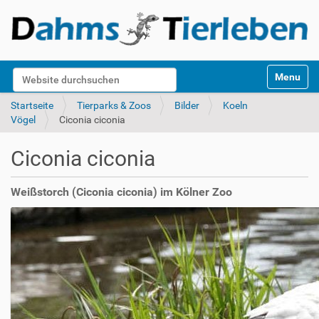
S
Website durchsuchen
Toggle na
e
k
Erweiterte Suche…
Startseite
Tierparks & Zoos
Bilder
Koeln
t
Vögel
Ciconia ciconia
i
o
Ciconia ciconia
n
e
n
Weißstorch (Ciconia ciconia) im Kölner Zoo