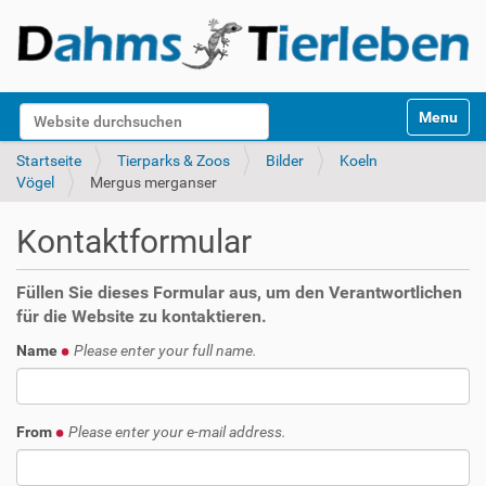
S
Website durchsuchen
Toggle na
e
k
Erweiterte Suche…
Startseite
Tierparks & Zoos
Bilder
Koeln
t
Vögel
Mergus merganser
i
o
Kontaktformular
n
e
n
Füllen Sie dieses Formular aus, um den Verantwortlichen
für die Website zu kontaktieren.
Name
Please enter your full name.
From
Please enter your e-mail address.