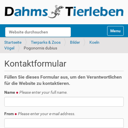
S
Website durchsuchen
Toggle na
e
k
Erweiterte Suche…
Startseite
Tierparks & Zoos
Bilder
Koeln
t
Vögel
Pogonornis dubius
i
o
Kontaktformular
n
e
n
Füllen Sie dieses Formular aus, um den Verantwortlichen
für die Website zu kontaktieren.
Name
Please enter your full name.
From
Please enter your e-mail address.