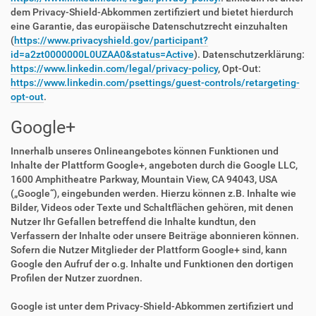
dem Privacy-Shield-Abkommen zertifiziert und bietet hierdurch
eine Garantie, das europäische Datenschutzrecht einzuhalten
(
https://www.privacyshield.gov/participant?
id=a2zt0000000L0UZAA0&status=Active
). Datenschutzerklärung:
https://www.linkedin.com/legal/privacy-policy
, Opt-Out:
https://www.linkedin.com/psettings/guest-controls/retargeting-
opt-out
.
Google+
Innerhalb unseres Onlineangebotes können Funktionen und
Inhalte der Plattform Google+, angeboten durch die Google LLC,
1600 Amphitheatre Parkway, Mountain View, CA 94043, USA
(„Google“), eingebunden werden. Hierzu können z.B. Inhalte wie
Bilder, Videos oder Texte und Schaltflächen gehören, mit denen
Nutzer Ihr Gefallen betreffend die Inhalte kundtun, den
Verfassern der Inhalte oder unsere Beiträge abonnieren können.
Sofern die Nutzer Mitglieder der Plattform Google+ sind, kann
Google den Aufruf der o.g. Inhalte und Funktionen den dortigen
Profilen der Nutzer zuordnen.
Google ist unter dem Privacy-Shield-Abkommen zertifiziert und