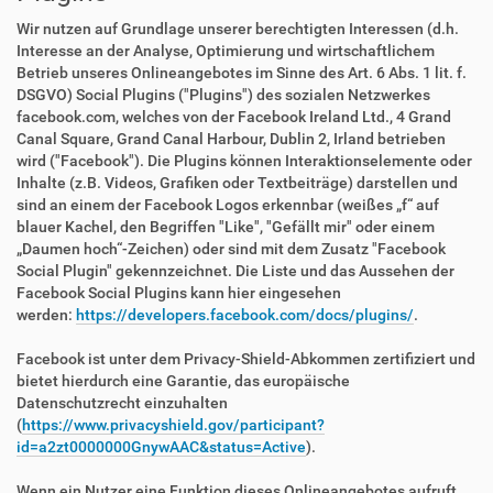
Wir nutzen auf Grundlage unserer berechtigten Interessen (d.h.
Interesse an der Analyse, Optimierung und wirtschaftlichem
Betrieb unseres Onlineangebotes im Sinne des Art. 6 Abs. 1 lit. f.
DSGVO) Social Plugins ("Plugins") des sozialen Netzwerkes
facebook.com, welches von der Facebook Ireland Ltd., 4 Grand
Canal Square, Grand Canal Harbour, Dublin 2, Irland betrieben
wird ("Facebook"). Die Plugins können Interaktionselemente oder
Inhalte (z.B. Videos, Grafiken oder Textbeiträge) darstellen und
sind an einem der Facebook Logos erkennbar (weißes „f“ auf
blauer Kachel, den Begriffen "Like", "Gefällt mir" oder einem
„Daumen hoch“-Zeichen) oder sind mit dem Zusatz "Facebook
Social Plugin" gekennzeichnet. Die Liste und das Aussehen der
Facebook Social Plugins kann hier eingesehen
werden:
https://developers.facebook.com/docs/plugins/
.
Facebook ist unter dem Privacy-Shield-Abkommen zertifiziert und
bietet hierdurch eine Garantie, das europäische
Datenschutzrecht einzuhalten
(
https://www.privacyshield.gov/participant?
id=a2zt0000000GnywAAC&status=Active
).
Wenn ein Nutzer eine Funktion dieses Onlineangebotes aufruft,