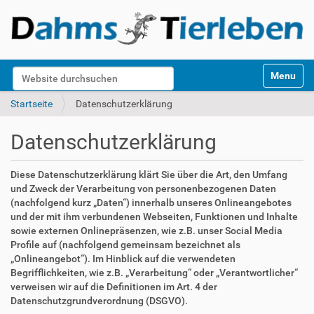
S
Website durchsuchen
Toggle na
e
k
Erweiterte Suche…
Startseite
Datenschutzerklärung
t
i
Datenschutzerklärung
o
n
e
Diese Datenschutzerklärung klärt Sie über die Art, den Umfang
n
und Zweck der Verarbeitung von personenbezogenen Daten
(nachfolgend kurz „Daten“) innerhalb unseres Onlineangebotes
und der mit ihm verbundenen Webseiten, Funktionen und Inhalte
sowie externen Onlinepräsenzen, wie z.B. unser Social Media
Profile auf (nachfolgend gemeinsam bezeichnet als
„Onlineangebot“). Im Hinblick auf die verwendeten
Begrifflichkeiten, wie z.B. „Verarbeitung“ oder „Verantwortlicher“
verweisen wir auf die Definitionen im Art. 4 der
Datenschutzgrundverordnung (DSGVO).