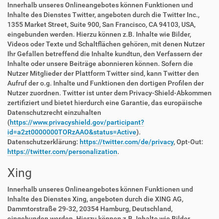
Innerhalb unseres Onlineangebotes können Funktionen und
Inhalte des Dienstes Twitter, angeboten durch die Twitter Inc.,
1355 Market Street, Suite 900, San Francisco, CA 94103, USA,
eingebunden werden. Hierzu können z.B. Inhalte wie Bilder,
Videos oder Texte und Schaltflächen gehören, mit denen Nutzer
Ihr Gefallen betreffend die Inhalte kundtun, den Verfassern der
Inhalte oder unsere Beiträge abonnieren können. Sofern die
Nutzer Mitglieder der Plattform Twitter sind, kann Twitter den
Aufruf der o.g. Inhalte und Funktionen den dortigen Profilen der
Nutzer zuordnen. Twitter ist unter dem Privacy-Shield-Abkommen
zertifiziert und bietet hierdurch eine Garantie, das europäische
Datenschutzrecht einzuhalten
(
https://www.privacyshield.gov/participant?
id=a2zt0000000TORzAAO&status=Active
).
Datenschutzerklärung:
https://twitter.com/de/privacy
, Opt-Out:
https://twitter.com/personalization
.
Xing
Innerhalb unseres Onlineangebotes können Funktionen und
Inhalte des Dienstes Xing, angeboten durch die XING AG,
Dammtorstraße 29-32, 20354 Hamburg, Deutschland,
eingebunden werden. Hierzu können z.B. Inhalte wie Bilder,