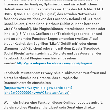
Interesse an der Analyse, Optimierung und wirtschaftlichem
Betrieb unseres Onlineangebotes im Sinne des Art. 6 Abs. 1 lit. f.
DSGVO) Social Plugins ("Plugins") des sozialen Netzwerkes
facebook.com, welches von der Facebook Ireland Ltd., 4 Grand
Canal Square, Grand Canal Harbour, Dublin 2, Irland betrieben
wird ("Facebook"). Die Plugins können Interaktionselemente oder
Inhalte (z.B. Videos, Grafiken oder Textbeiträge) darstellen und
sind an einem der Facebook Logos erkennbar (weißes „f“ auf
blauer Kachel, den Begriffen "Like", "Gefällt mir" oder einem
„Daumen hoch“-Zeichen) oder sind mit dem Zusatz "Facebook
Social Plugin" gekennzeichnet. Die Liste und das Aussehen der
Facebook Social Plugins kann hier eingesehen
werden:
https://developers.facebook.com/docs/plugins/
.
Facebook ist unter dem Privacy-Shield-Abkommen zertifiziert und
bietet hierdurch eine Garantie, das europäische
Datenschutzrecht einzuhalten
(
https://www.privacyshield.gov/participant?
id=a2zt0000000GnywAAC&status=Active
).
Wenn ein Nutzer eine Funktion dieses Onlineangebotes aufruft,
die ein solches Plugin enthält, baut sein Gerät eine direkte