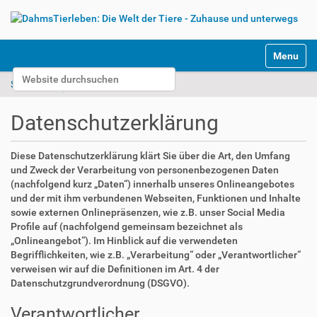
S
Toggle na
e
Website durchsuchen
k
Startseite
Datenschutzerklärung
t
Erweiterte Suche…
i
Datenschutzerklärung
o
n
e
Diese Datenschutzerklärung klärt Sie über die Art, den Umfang
n
und Zweck der Verarbeitung von personenbezogenen Daten
(nachfolgend kurz „Daten“) innerhalb unseres Onlineangebotes
und der mit ihm verbundenen Webseiten, Funktionen und Inhalte
sowie externen Onlinepräsenzen, wie z.B. unser Social Media
Profile auf (nachfolgend gemeinsam bezeichnet als
„Onlineangebot“). Im Hinblick auf die verwendeten
Begrifflichkeiten, wie z.B. „Verarbeitung“ oder „Verantwortlicher“
verweisen wir auf die Definitionen im Art. 4 der
Datenschutzgrundverordnung (DSGVO).
Verantwortlicher