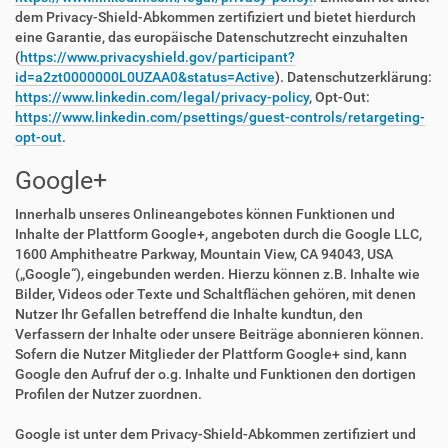
dem Privacy-Shield-Abkommen zertifiziert und bietet hierdurch
eine Garantie, das europäische Datenschutzrecht einzuhalten
(
https://www.privacyshield.gov/participant?
id=a2zt0000000L0UZAA0&status=Active
). Datenschutzerklärung:
https://www.linkedin.com/legal/privacy-policy
, Opt-Out:
https://www.linkedin.com/psettings/guest-controls/retargeting-
opt-out
.
Google+
Innerhalb unseres Onlineangebotes können Funktionen und
Inhalte der Plattform Google+, angeboten durch die Google LLC,
1600 Amphitheatre Parkway, Mountain View, CA 94043, USA
(„Google“), eingebunden werden. Hierzu können z.B. Inhalte wie
Bilder, Videos oder Texte und Schaltflächen gehören, mit denen
Nutzer Ihr Gefallen betreffend die Inhalte kundtun, den
Verfassern der Inhalte oder unsere Beiträge abonnieren können.
Sofern die Nutzer Mitglieder der Plattform Google+ sind, kann
Google den Aufruf der o.g. Inhalte und Funktionen den dortigen
Profilen der Nutzer zuordnen.
Google ist unter dem Privacy-Shield-Abkommen zertifiziert und