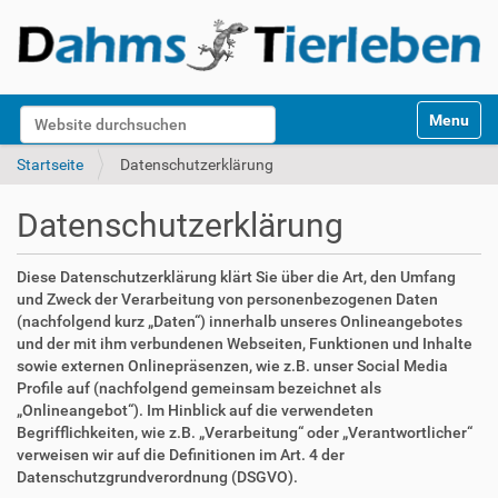
S
Website durchsuchen
Toggle na
e
k
Erweiterte Suche…
Startseite
Datenschutzerklärung
t
i
Datenschutzerklärung
o
n
e
Diese Datenschutzerklärung klärt Sie über die Art, den Umfang
n
und Zweck der Verarbeitung von personenbezogenen Daten
(nachfolgend kurz „Daten“) innerhalb unseres Onlineangebotes
und der mit ihm verbundenen Webseiten, Funktionen und Inhalte
sowie externen Onlinepräsenzen, wie z.B. unser Social Media
Profile auf (nachfolgend gemeinsam bezeichnet als
„Onlineangebot“). Im Hinblick auf die verwendeten
Begrifflichkeiten, wie z.B. „Verarbeitung“ oder „Verantwortlicher“
verweisen wir auf die Definitionen im Art. 4 der
Datenschutzgrundverordnung (DSGVO).