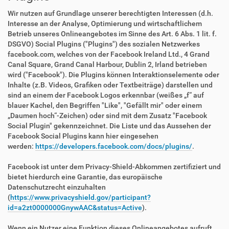
Wir nutzen auf Grundlage unserer berechtigten Interessen (d.h.
Interesse an der Analyse, Optimierung und wirtschaftlichem
Betrieb unseres Onlineangebotes im Sinne des Art. 6 Abs. 1 lit. f.
DSGVO) Social Plugins ("Plugins") des sozialen Netzwerkes
facebook.com, welches von der Facebook Ireland Ltd., 4 Grand
Canal Square, Grand Canal Harbour, Dublin 2, Irland betrieben
wird ("Facebook"). Die Plugins können Interaktionselemente oder
Inhalte (z.B. Videos, Grafiken oder Textbeiträge) darstellen und
sind an einem der Facebook Logos erkennbar (weißes „f“ auf
blauer Kachel, den Begriffen "Like", "Gefällt mir" oder einem
„Daumen hoch“-Zeichen) oder sind mit dem Zusatz "Facebook
Social Plugin" gekennzeichnet. Die Liste und das Aussehen der
Facebook Social Plugins kann hier eingesehen
werden:
https://developers.facebook.com/docs/plugins/
.
Facebook ist unter dem Privacy-Shield-Abkommen zertifiziert und
bietet hierdurch eine Garantie, das europäische
Datenschutzrecht einzuhalten
(
https://www.privacyshield.gov/participant?
id=a2zt0000000GnywAAC&status=Active
).
Wenn ein Nutzer eine Funktion dieses Onlineangebotes aufruft,