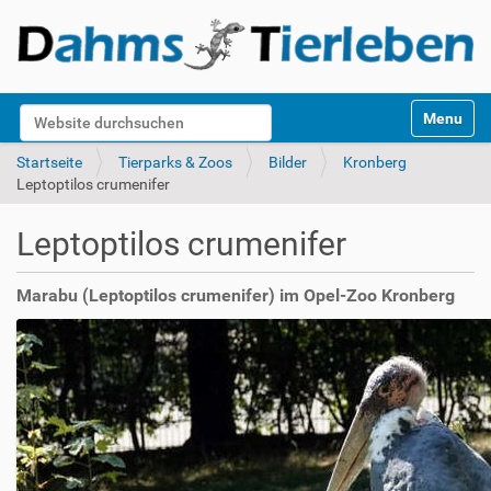
S
Website durchsuchen
Toggle na
e
k
Erweiterte Suche…
Startseite
Tierparks & Zoos
Bilder
Kronberg
t
Leptoptilos crumenifer
i
o
Leptoptilos crumenifer
n
e
n
Marabu (Leptoptilos crumenifer) im Opel-Zoo Kronberg