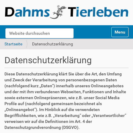
S
Website durchsuchen
Toggle na
e
k
Erweiterte Suche…
Startseite
Datenschutzerklärung
t
i
Datenschutzerklärung
o
n
e
Diese Datenschutzerklärung klärt Sie über die Art, den Umfang
n
und Zweck der Verarbeitung von personenbezogenen Daten
(nachfolgend kurz „Daten“) innerhalb unseres Onlineangebotes
und der mit ihm verbundenen Webseiten, Funktionen und Inhalte
sowie externen Onlinepräsenzen, wie z.B. unser Social Media
Profile auf (nachfolgend gemeinsam bezeichnet als
„Onlineangebot“). Im Hinblick auf die verwendeten
Begrifflichkeiten, wie z.B. „Verarbeitung“ oder „Verantwortlicher“
verweisen wir auf die Definitionen im Art. 4 der
Datenschutzgrundverordnung (DSGVO).