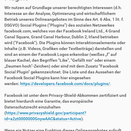
Wir nutzen auf Grundlage unserer berechtigten Interessen (d.h.
Interesse an der Analyse, Optimierung und wirtschaftlichem
Betrieb unseres Onlineangebotes im Sinne des Art. 6 Abs. 1 lit. f.
DSGVO) Social Plugins ("Plugins") des sozialen Netzwerkes
facebook.com, welches von der Facebook Ireland Ltd., 4 Grand
Canal Square, Grand Canal Harbour, Dublin 2, Irland betrieben
wird ("Facebook"). Die Plugins können Interaktionselemente oder
Inhalte (z.B. Videos, Grafiken oder Textbeiträge) darstellen und
sind an einem der Facebook Logos erkennbar (weißes „f“ auf
blauer Kachel, den Begriffen "Like", "Gefällt mir" oder einem
„Daumen hoch“-Zeichen) oder sind mit dem Zusatz "Facebook
Social Plugin" gekennzeichnet. Die Liste und das Aussehen der
Facebook Social Plugins kann hier eingesehen
werden:
https://developers.facebook.com/docs/plugins/
.
Facebook ist unter dem Privacy-Shield-Abkommen zertifiziert und
bietet hierdurch eine Garantie, das europäische
Datenschutzrecht einzuhalten
(
https://www.privacyshield.gov/participant?
id=a2zt0000000GnywAAC&status=Active
).
Wenn ein Nutzer eine Funktion dieses Onlineangebotes aufruft,