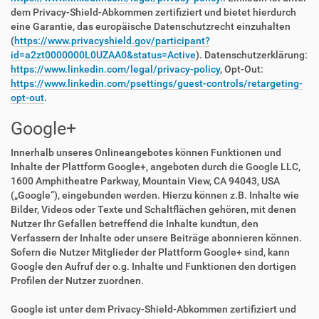
dem Privacy-Shield-Abkommen zertifiziert und bietet hierdurch
eine Garantie, das europäische Datenschutzrecht einzuhalten
(
https://www.privacyshield.gov/participant?
id=a2zt0000000L0UZAA0&status=Active
). Datenschutzerklärung:
https://www.linkedin.com/legal/privacy-policy
, Opt-Out:
https://www.linkedin.com/psettings/guest-controls/retargeting-
opt-out
.
Google+
Innerhalb unseres Onlineangebotes können Funktionen und
Inhalte der Plattform Google+, angeboten durch die Google LLC,
1600 Amphitheatre Parkway, Mountain View, CA 94043, USA
(„Google“), eingebunden werden. Hierzu können z.B. Inhalte wie
Bilder, Videos oder Texte und Schaltflächen gehören, mit denen
Nutzer Ihr Gefallen betreffend die Inhalte kundtun, den
Verfassern der Inhalte oder unsere Beiträge abonnieren können.
Sofern die Nutzer Mitglieder der Plattform Google+ sind, kann
Google den Aufruf der o.g. Inhalte und Funktionen den dortigen
Profilen der Nutzer zuordnen.
Google ist unter dem Privacy-Shield-Abkommen zertifiziert und