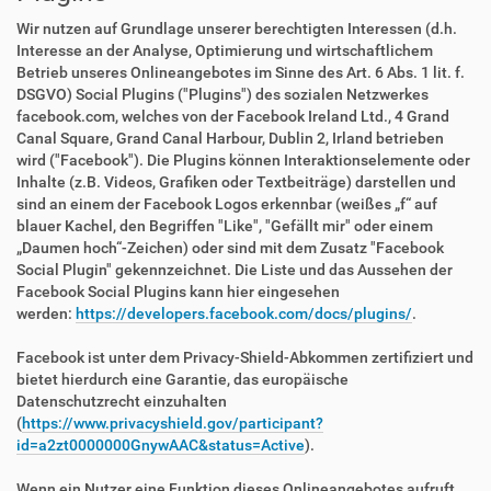
Wir nutzen auf Grundlage unserer berechtigten Interessen (d.h.
Interesse an der Analyse, Optimierung und wirtschaftlichem
Betrieb unseres Onlineangebotes im Sinne des Art. 6 Abs. 1 lit. f.
DSGVO) Social Plugins ("Plugins") des sozialen Netzwerkes
facebook.com, welches von der Facebook Ireland Ltd., 4 Grand
Canal Square, Grand Canal Harbour, Dublin 2, Irland betrieben
wird ("Facebook"). Die Plugins können Interaktionselemente oder
Inhalte (z.B. Videos, Grafiken oder Textbeiträge) darstellen und
sind an einem der Facebook Logos erkennbar (weißes „f“ auf
blauer Kachel, den Begriffen "Like", "Gefällt mir" oder einem
„Daumen hoch“-Zeichen) oder sind mit dem Zusatz "Facebook
Social Plugin" gekennzeichnet. Die Liste und das Aussehen der
Facebook Social Plugins kann hier eingesehen
werden:
https://developers.facebook.com/docs/plugins/
.
Facebook ist unter dem Privacy-Shield-Abkommen zertifiziert und
bietet hierdurch eine Garantie, das europäische
Datenschutzrecht einzuhalten
(
https://www.privacyshield.gov/participant?
id=a2zt0000000GnywAAC&status=Active
).
Wenn ein Nutzer eine Funktion dieses Onlineangebotes aufruft,