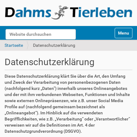
S
Website durchsuchen
Toggle na
e
k
Erweiterte Suche…
Startseite
Datenschutzerklärung
t
i
Datenschutzerklärung
o
n
e
Diese Datenschutzerklärung klärt Sie über die Art, den Umfang
n
und Zweck der Verarbeitung von personenbezogenen Daten
(nachfolgend kurz „Daten“) innerhalb unseres Onlineangebotes
und der mit ihm verbundenen Webseiten, Funktionen und Inhalte
sowie externen Onlinepräsenzen, wie z.B. unser Social Media
Profile auf (nachfolgend gemeinsam bezeichnet als
„Onlineangebot“). Im Hinblick auf die verwendeten
Begrifflichkeiten, wie z.B. „Verarbeitung“ oder „Verantwortlicher“
verweisen wir auf die Definitionen im Art. 4 der
Datenschutzgrundverordnung (DSGVO).