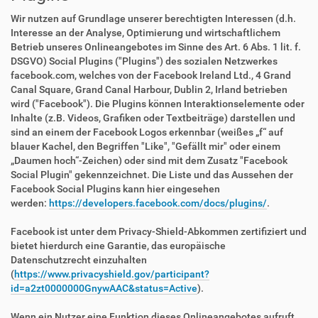
Wir nutzen auf Grundlage unserer berechtigten Interessen (d.h.
Interesse an der Analyse, Optimierung und wirtschaftlichem
Betrieb unseres Onlineangebotes im Sinne des Art. 6 Abs. 1 lit. f.
DSGVO) Social Plugins ("Plugins") des sozialen Netzwerkes
facebook.com, welches von der Facebook Ireland Ltd., 4 Grand
Canal Square, Grand Canal Harbour, Dublin 2, Irland betrieben
wird ("Facebook"). Die Plugins können Interaktionselemente oder
Inhalte (z.B. Videos, Grafiken oder Textbeiträge) darstellen und
sind an einem der Facebook Logos erkennbar (weißes „f“ auf
blauer Kachel, den Begriffen "Like", "Gefällt mir" oder einem
„Daumen hoch“-Zeichen) oder sind mit dem Zusatz "Facebook
Social Plugin" gekennzeichnet. Die Liste und das Aussehen der
Facebook Social Plugins kann hier eingesehen
werden:
https://developers.facebook.com/docs/plugins/
.
Facebook ist unter dem Privacy-Shield-Abkommen zertifiziert und
bietet hierdurch eine Garantie, das europäische
Datenschutzrecht einzuhalten
(
https://www.privacyshield.gov/participant?
id=a2zt0000000GnywAAC&status=Active
).
Wenn ein Nutzer eine Funktion dieses Onlineangebotes aufruft,