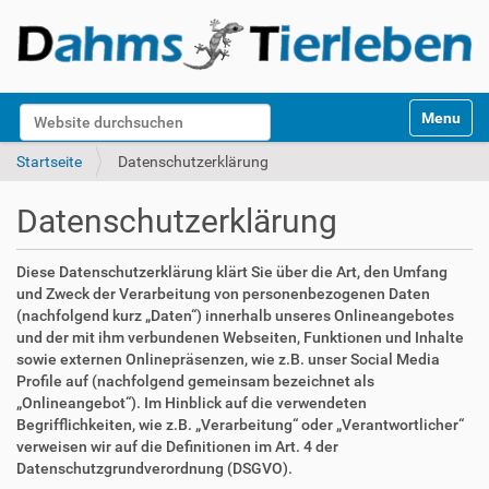
S
Website durchsuchen
Toggle na
e
k
Erweiterte Suche…
Startseite
Datenschutzerklärung
t
i
Datenschutzerklärung
o
n
e
Diese Datenschutzerklärung klärt Sie über die Art, den Umfang
n
und Zweck der Verarbeitung von personenbezogenen Daten
(nachfolgend kurz „Daten“) innerhalb unseres Onlineangebotes
und der mit ihm verbundenen Webseiten, Funktionen und Inhalte
sowie externen Onlinepräsenzen, wie z.B. unser Social Media
Profile auf (nachfolgend gemeinsam bezeichnet als
„Onlineangebot“). Im Hinblick auf die verwendeten
Begrifflichkeiten, wie z.B. „Verarbeitung“ oder „Verantwortlicher“
verweisen wir auf die Definitionen im Art. 4 der
Datenschutzgrundverordnung (DSGVO).