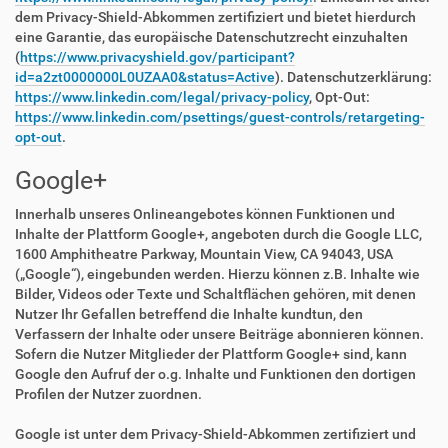
dem Privacy-Shield-Abkommen zertifiziert und bietet hierdurch
eine Garantie, das europäische Datenschutzrecht einzuhalten
(
https://www.privacyshield.gov/participant?
id=a2zt0000000L0UZAA0&status=Active
). Datenschutzerklärung:
https://www.linkedin.com/legal/privacy-policy
, Opt-Out:
https://www.linkedin.com/psettings/guest-controls/retargeting-
opt-out
.
Google+
Innerhalb unseres Onlineangebotes können Funktionen und
Inhalte der Plattform Google+, angeboten durch die Google LLC,
1600 Amphitheatre Parkway, Mountain View, CA 94043, USA
(„Google“), eingebunden werden. Hierzu können z.B. Inhalte wie
Bilder, Videos oder Texte und Schaltflächen gehören, mit denen
Nutzer Ihr Gefallen betreffend die Inhalte kundtun, den
Verfassern der Inhalte oder unsere Beiträge abonnieren können.
Sofern die Nutzer Mitglieder der Plattform Google+ sind, kann
Google den Aufruf der o.g. Inhalte und Funktionen den dortigen
Profilen der Nutzer zuordnen.
Google ist unter dem Privacy-Shield-Abkommen zertifiziert und