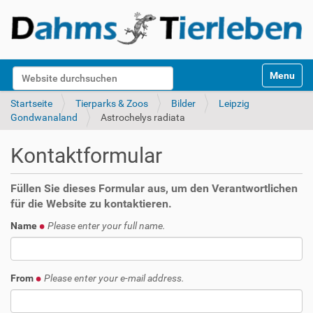
S
Website durchsuchen
Toggle na
e
k
Erweiterte Suche…
Startseite
Tierparks & Zoos
Bilder
Leipzig
t
Gondwanaland
Astrochelys radiata
i
o
Kontaktformular
n
e
n
Füllen Sie dieses Formular aus, um den Verantwortlichen
für die Website zu kontaktieren.
Name
Please enter your full name.
From
Please enter your e-mail address.