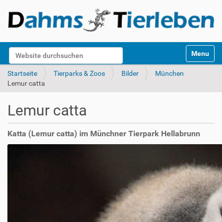
S
Website durchsuchen
Toggle na
e
k
Erweiterte Suche…
Startseite
Tierparks & Zoos
Bilder
München
t
Lemur catta
i
o
Lemur catta
n
e
n
Katta (Lemur catta) im Münchner Tierpark Hellabrunn