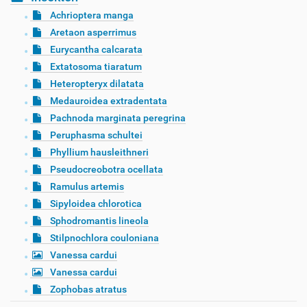
Achrioptera manga
Aretaon asperrimus
Eurycantha calcarata
Extatosoma tiaratum
Heteropteryx dilatata
Medauroidea extradentata
Pachnoda marginata peregrina
Peruphasma schultei
Phyllium hausleithneri
Pseudocreobotra ocellata
Ramulus artemis
Sipyloidea chlorotica
Sphodromantis lineola
Stilpnochlora couloniana
Vanessa cardui
Vanessa cardui
Zophobas atratus