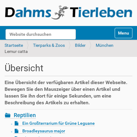
S
Website durchsuchen
Toggle na
e
k
Erweiterte Suche…
Startseite
Tierparks & Zoos
Bilder
München
t
Lemur catta
i
o
Übersicht
n
e
n
Eine Übersicht der verfügbaren Artikel dieser Webseite.
Bewegen Sie den Mauszeiger über einen Artikel und
lassen Sie ihn dort für einige Sekunden, um eine
Beschreibung des Artikels zu erhalten.
Reptilien
Ein Großterrarium für Grüne Leguane
Broadleysaurus major