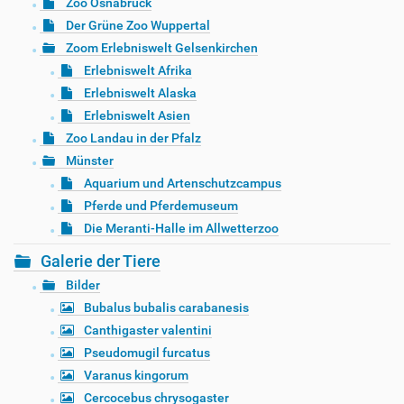
Zoo Osnabrück
Der Grüne Zoo Wuppertal
Zoom Erlebniswelt Gelsenkirchen
Erlebniswelt Afrika
Erlebniswelt Alaska
Erlebniswelt Asien
Zoo Landau in der Pfalz
Münster
Aquarium und Artenschutzcampus
Pferde und Pferdemuseum
Die Meranti-Halle im Allwetterzoo
Galerie der Tiere
Bilder
Bubalus bubalis carabanesis
Canthigaster valentini
Pseudomugil furcatus
Varanus kingorum
Cercocebus chrysogaster