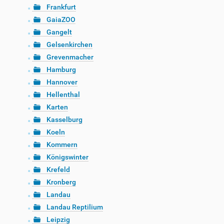
Frankfurt
GaiaZOO
Gangelt
Gelsenkirchen
Grevenmacher
Hamburg
Hannover
Hellenthal
Karten
Kasselburg
Koeln
Kommern
Königswinter
Krefeld
Kronberg
Landau
Landau Reptilium
Leipzig