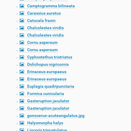
Camptogramma bilineata
Carassius auratus
Catocala fraxin
Chalcolestes viridis
Chalcolestes viridis
Cornu aspersum
Cornu aspersum
Cyphostethus tristriatus
Dolichopus nigricornis
Erinaceus europaeus
Erinaceus europaeus
Euplagia quadripunctaria
Formica cunicularia
Gasteruption jaculator
Gasteruption jaculator
gonocerus-acuteangulatus.jpg
Halyomorpha halys
Liocoris tripustulatus