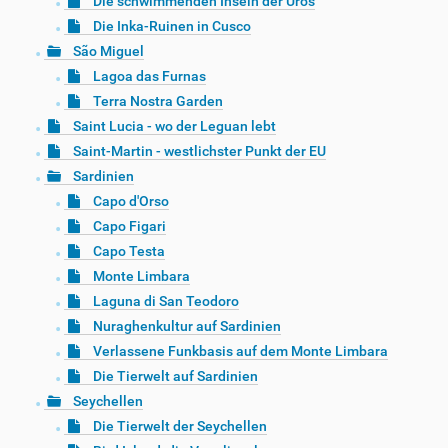
Die schwimmenden Inseln der Uros
Die Inka-Ruinen in Cusco
São Miguel
Lagoa das Furnas
Terra Nostra Garden
Saint Lucia - wo der Leguan lebt
Saint-Martin - westlichster Punkt der EU
Sardinien
Capo d'Orso
Capo Figari
Capo Testa
Monte Limbara
Laguna di San Teodoro
Nuraghenkultur auf Sardinien
Verlassene Funkbasis auf dem Monte Limbara
Die Tierwelt auf Sardinien
Seychellen
Die Tierwelt der Seychellen