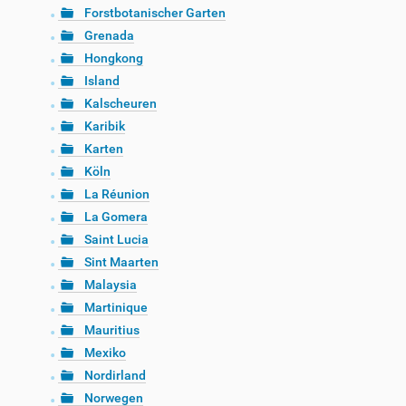
Forstbotanischer Garten
Grenada
Hongkong
Island
Kalscheuren
Karibik
Karten
Köln
La Réunion
La Gomera
Saint Lucia
Sint Maarten
Malaysia
Martinique
Mauritius
Mexiko
Nordirland
Norwegen