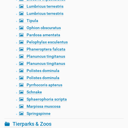
Lumbricus terrestris
Lumbricus terrestris
Tipula
Ophion obscuratus
Pardosa amentata
Pelophylax esculentus
Phaneroptera falcata
Planuncus tingitanus
Planuncus tingitanus
Polistes dominula
Polistes dominula
Pyrrhocoris apterus
Schnake
Sphaerophoria scripta
Marpissa muscosa
Springspinne
Tierparks & Zoos