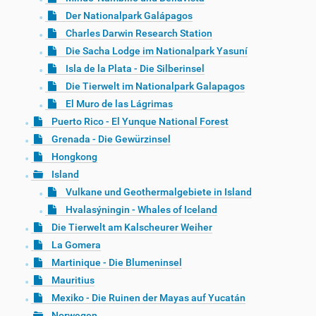
Der Nationalpark Galápagos
Charles Darwin Research Station
Die Sacha Lodge im Nationalpark Yasuní
Isla de la Plata - Die Silberinsel
Die Tierwelt im Nationalpark Galapagos
El Muro de las Lágrimas
Puerto Rico - El Yunque National Forest
Grenada - Die Gewürzinsel
Hongkong
Island
Vulkane und Geothermalgebiete in Island
Hvalasýningin - Whales of Iceland
Die Tierwelt am Kalscheurer Weiher
La Gomera
Martinique - Die Blumeninsel
Mauritius
Mexiko - Die Ruinen der Mayas auf Yucatán
Norwegen