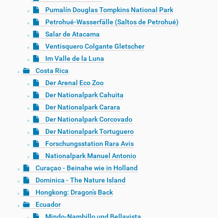
Pumalín Douglas Tompkins National Park
Petrohué-Wasserfälle (Saltos de Petrohué)
Salar de Atacama
Ventisquero Colgante Gletscher
Im Valle de la Luna
Costa Rica
Der Arenal Eco Zoo
Der Nationalpark Cahuita
Der Nationalpark Carara
Der Nationalpark Corcovado
Der Nationalpark Tortuguero
Forschungsstation Rara Avis
Nationalpark Manuel Antonio
Curaçao - Beinahe wie in Holland
Dominica - The Nature Island
Hongkong: Dragon’s Back
Ecuador
Mindo-Nambillo und Bellavista