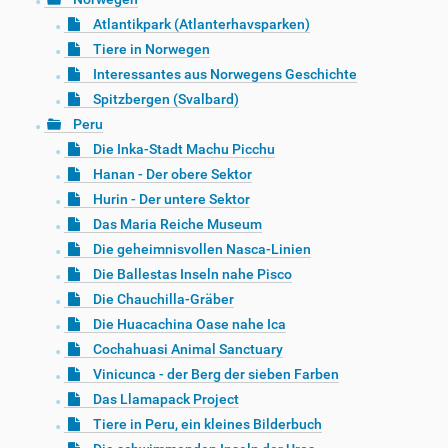
Atlantikpark (Atlanterhavsparken)
Tiere in Norwegen
Interessantes aus Norwegens Geschichte
Spitzbergen (Svalbard)
Peru
Die Inka-Stadt Machu Picchu
Hanan - Der obere Sektor
Hurin - Der untere Sektor
Das Maria Reiche Museum
Die geheimnisvollen Nasca-Linien
Die Ballestas Inseln nahe Pisco
Die Chauchilla-Gräber
Die Huacachina Oase nahe Ica
Cochahuasi Animal Sanctuary
Vinicunca - der Berg der sieben Farben
Das Llamapack Project
Tiere in Peru, ein kleines Bilderbuch