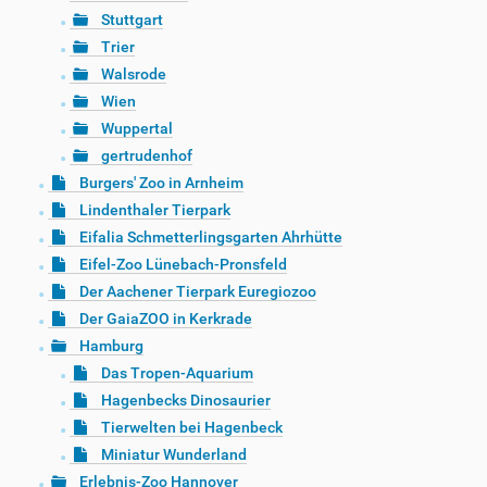
Stuttgart
Trier
Walsrode
Wien
Wuppertal
gertrudenhof
Burgers' Zoo in Arnheim
Lindenthaler Tierpark
Eifalia Schmetterlingsgarten Ahrhütte
Eifel-Zoo Lünebach-Pronsfeld
Der Aachener Tierpark Euregiozoo
Der GaiaZOO in Kerkrade
Hamburg
Das Tropen-Aquarium
Hagenbecks Dinosaurier
Tierwelten bei Hagenbeck
Miniatur Wunderland
Erlebnis-Zoo Hannover