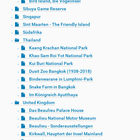
Bird Island, die Vogelinsel
Sibuya Game Reserve
Singapur
Sint Maarten - The Friendly Island
Südafrika
Thailand
Kaeng Krachan National Park
Khao Sam Roi Yot National Park
Kui Buri National Park
Dusit Zoo Bangkok (1938-2018)
Bindenwarane in Lumphini-Park
Snake Farm in Bangkok
Im Königreich Ayutthaya
United Kingdom
Das Beaulieu Palace House
Beaulieu National Motor Museum
Beaulieu - Sonderausstellungen
Kirkwall, Hauptort der Insel Mainland