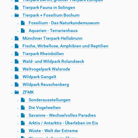
Tierpark Fauna in Solingen
Tierpark + Fossilium Bochum
Fossilium - Das Naturkundemuseum
Aquarien - Terrarienhaus
Münchner Tierpark Hellabrunn
Fische, Wirbellose, Amphibien und Reptilien
Tierpark Rheinböllen
Wald- und Wildpark Rolandseck
Weltvogelpark Walsrode
Wildpark Gangelt
Wildpark Reuschenberg
ZFMK
Sonderausstellungen
Die Vogelwelten
Savanne - Wechselvolles Paradies
Arktis / Antarktis - Überleben im Eis
Wüste - Welt der Extreme