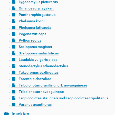
Lygodactylus picturatus
Omanosaura jayakari
Pantherophis guttatus
Phelsuma kochi
Phelsuma laticauda
Pogona vitticeps
Python regius
Sceloporus magister
Sceloporus malachiticus
Laudakia vulgaris picea
Stenodactylus sthenodactylus
Takydromus sexlineatus
Tarentola chazaliae
Tribolonotus gracilis und T. novaeguineae
Tribolonotus novaeguineae
Tropiocolotes steudneri und Tropiocolotes tripolitanus
Varanus acanthurus
Insekten