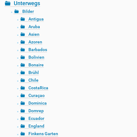
Unterwegs
Bilder
Antigua
Aruba
Asien
Azoren
Barbados
Bolivien
Bonaire
Brühl
Chile
CostaRica
Curaçao
Dominica
Domrep
Ecuador
England
Finkens Garten