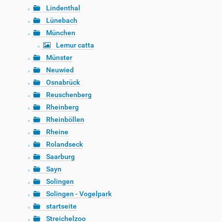
Lindenthal
Lünebach
München
Lemur catta
Münster
Neuwied
Osnabrück
Reuschenberg
Rheinberg
Rheinböllen
Rheine
Rolandseck
Saarburg
Sayn
Solingen
Solingen - Vogelpark
startseite
Streichelzoo