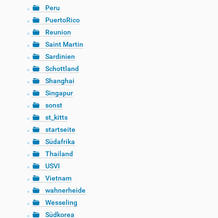
Peru
PuertoRico
Reunion
Saint Martin
Sardinien
Schottland
Shanghai
Singapur
sonst
st_kitts
startseite
Südafrika
Thailand
USVI
Vietnam
wahnerheide
Wesseling
Südkorea