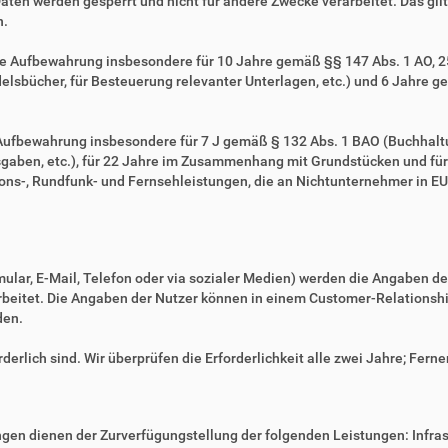
Daten werden gesperrt und nicht für andere Zwecke verarbeitet. Das gilt 
n.
ie Aufbewahrung insbesondere für 10 Jahre gemäß §§ 147 Abs. 1 AO, 257
sbücher, für Besteuerung relevanter Unterlagen, etc.) und 6 Jahre ge
e Aufbewahrung insbesondere für 7 J gemäß § 132 Abs. 1 BAO (Buchhal
gaben, etc.), für 22 Jahre im Zusammenhang mit Grundstücken und fü
ns-, Rundfunk- und Fernsehleistungen, die an Nichtunternehmer in EU-
mular, E-Mail, Telefon oder via sozialer Medien) werden die Angaben d
erarbeitet. Die Angaben der Nutzer können in einem Customer-Relatio
den.
derlich sind. Wir überprüfen die Erforderlichkeit alle zwei Jahre; Ferne
en dienen der Zurverfügungstellung der folgenden Leistungen: Infrast