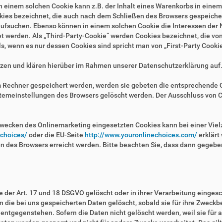
n einem solchen Cookie kann z.B. der Inhalt eines Warenkorbs in eine
kies bezeichnet, die auch nach dem Schließen des Browsers gespeichert
fsuchen. Ebenso können in einem solchen Cookie die Interessen der N
erden. Als „Third-Party-Cookie“ werden Cookies bezeichnet, die von 
, wenn es nur dessen Cookies sind spricht man von „First-Party Cookie
zen und klären hierüber im Rahmen unserer Datenschutzerklärung auf
em Rechner gespeichert werden, werden sie gebeten die entsprechende 
stemeinstellungen des Browsers gelöscht werden. Der Ausschluss von 
wecken des Onlinemarketing eingesetzten Cookies kann bei einer Vielza
/choices/
oder die EU-Seite
http://www.youronlinechoices.com/
erklärt
en des Browsers erreicht werden. Bitte beachten Sie, dass dann gegebe
der Art. 17 und 18 DSGVO gelöscht oder in ihrer Verarbeitung eingesc
die bei uns gespeicherten Daten gelöscht, sobald sie für ihre Zweckb
ntgegenstehen. Sofern die Daten nicht gelöscht werden, weil sie für a