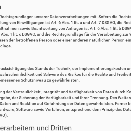
n
 Rechtsgrundlagen unserer Datenverarbeitungen mit. Sofern die Rechts
lung von Einwilligungen ist Art. 6 Abs. 1 lit. a und Art. 7 DSGVO, die R
ßnahmen sowie Beantwortung von Anfragen ist Art. 6 Abs. 1 lit. b DSGV
6 Abs. 1 lit. c DSGVO, und die Rechtsgrundlage für die Verarbeitung zur
eressen der betroffenen Person oder einer anderen natürlichen Person 
ndlage.
rücksichtigung des Stands der Technik, der Implementierungskosten u
swahrscheinlichkeit und Schwere des Risikos für die Rechte und Freihe
emessenes Schutzniveau zu gewährleisten.
der Vertraulichkeit, Integrität und Verfügbarkeit von Daten durch Ko
ergabe, der Sicherung der Verfügbarkeit und ihrer Trennung. Des Weiter
aten und Reaktion auf Gefährdung der Daten gewährleisten. Ferner b
Hardware, Software sowie Verfahren, entsprechend dem Prinzip des Da
GVO).
rarbeitern und Dritten