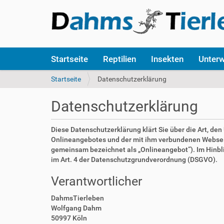
S
Startseite
Reptilien
Insekten
Unter
e
k
S
Startseite
Datenschutzerklärung
t
i
i
e
Datenschutzerklärung
o
s
n
i
e
n
Diese Datenschutzerklärung klärt Sie über die Art, d
n
d
Onlineangebotes und der mit ihm verbundenen Webseite
h
gemeinsam bezeichnet als „Onlineangebot“). Im Hinblick
i
im Art. 4 der Datenschutzgrundverordnung (DSGVO).
e
Verantwortlicher
r
:
DahmsTierleben
Wolfgang Dahm
50997 Köln