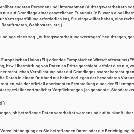
enüber anderen Personen und Unternehmen (Auftragsverarbeitern oder D
es nur auf Grundlage einer gesetzlichen Erlaubnis (z.B. wenn eine Überm
zur Vertragserfüllung erforderlich ist), Sie eingewilligt haben, eine rec
n Beauftragten, Webhostern, etc.).
Grundlage eines sog. „Auftragsverarbeitungsvertrages“ beauftragen, ge
der Europäischen Union (EU) oder des Europäischen Wirtschaftsraums (E
 bzw. Übermittlung von Daten an Dritte geschieht, erfolgt dies nur, we
einer rechtlichen Verpflichtung oder auf Grundlage unserer berechtigte
 die Daten in einem Drittland nur beim Vorliegen der besonderen Voraus
rantien, wie der offiziell anerkannten Feststellung eines der EU ents
nter spezieller vertraglicher Verpflichtungen (so genannte „Standardve
en
langen, ob betreffende Daten verarbeitet werden und auf Auskunft über
Vervollständigung der Sie betreffenden Daten oder die Berichtigung de