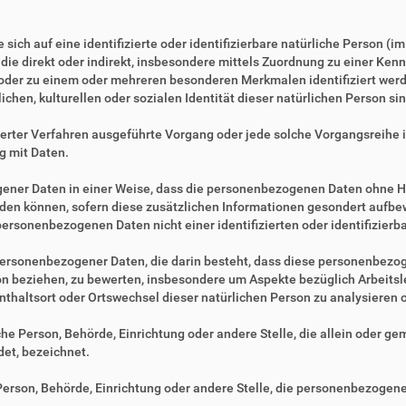
sich auf eine identifizierte oder identifizierbare natürliche Person (i
, die direkt oder indirekt, insbesondere mittels Zuordnung zu einer 
 oder zu einem oder mehreren besonderen Merkmalen identifiziert werd
ichen, kulturellen oder sozialen Identität dieser natürlichen Person sin
tisierter Verfahren ausgeführte Vorgang oder jede solche Vorgangsre
g mit Daten.
ner Daten in einer Weise, dass die personenbezogenen Daten ohne Hi
rden können, sofern diese zusätzlichen Informationen gesondert aufb
ersonenbezogenen Daten nicht einer identifizierten oder identifizier
ng personenbezogener Daten, die darin besteht, dass diese personenbe
son beziehen, zu bewerten, insbesondere um Aspekte bezüglich Arbeitsle
fenthaltsort oder Ortswechsel dieser natürlichen Person zu analysieren
ische Person, Behörde, Einrichtung oder andere Stelle, die allein oder 
et, bezeichnet.
e Person, Behörde, Einrichtung oder andere Stelle, die personenbezogen