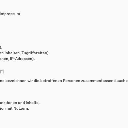
/impressum
).
n Inhalten, Zugriffszeiten).
onen, IP-Adressen).
en
nd bezeichnen wir die betroffenen Personen zusammenfassend auch al
unktionen und Inhalte.
on mit Nutzern.