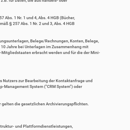
z.B. für Daten, die aus handels- oder
 Abs. 1 Nr. 1 und 4, Abs. 4 HGB (Bücher,
mäß § 257 Abs. 1 Nr. 2 und 3, Abs. 4 HGB
tungsunterlagen, Belege/Rechnungen, Konten, Belege,
r 10 Jahre bei Unterlagen im Zusammenhang mit
Mitgliedstaaten erbracht werden und für die der Mini-
es Nutzers zur Bearbeitung der Kontaktanfrage und
nship-Management System ("CRM System") oder
r gelten die gesetzlichen Archivierungspflichten.
ruktur- und Plattformdienstleistungen,