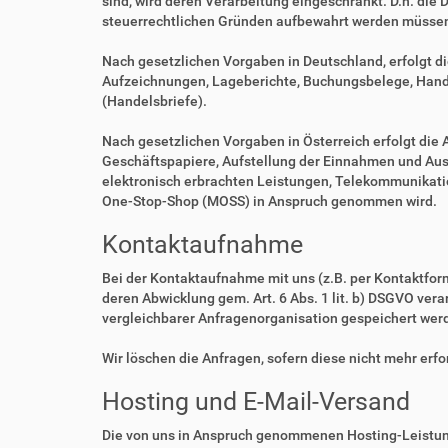
sind, wird deren Verarbeitung eingeschränkt. D.h. die 
steuerrechtlichen Gründen aufbewahrt werden müsse
Nach gesetzlichen Vorgaben in Deutschland, erfolgt d
Aufzeichnungen, Lageberichte, Buchungsbelege, Handel
(Handelsbriefe).
Nach gesetzlichen Vorgaben in Österreich erfolgt di
Geschäftspapiere, Aufstellung der Einnahmen und Aus
elektronisch erbrachten Leistungen, Telekommunikatio
One-Stop-Shop (MOSS) in Anspruch genommen wird.
Kontaktaufnahme
Bei der Kontaktaufnahme mit uns (z.B. per Kontaktfor
deren Abwicklung gem. Art. 6 Abs. 1 lit. b) DSGVO v
vergleichbarer Anfragenorganisation gespeichert wer
Wir löschen die Anfragen, sofern diese nicht mehr erfor
Hosting und E-Mail-Versand
Die von uns in Anspruch genommenen Hosting-Leistung