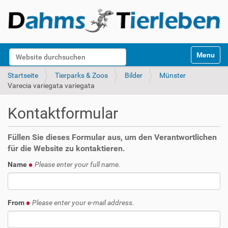
S
Website durchsuchen
Toggle na
e
k
Erweiterte Suche…
Startseite
Tierparks & Zoos
Bilder
Münster
t
Varecia variegata variegata
i
o
Kontaktformular
n
e
n
Füllen Sie dieses Formular aus, um den Verantwortlichen
für die Website zu kontaktieren.
Name
Please enter your full name.
From
Please enter your e-mail address.